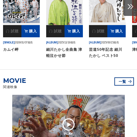
試聴
購入
試聴
購入
試聴
購入
[SINGLE]
2026/01/07発売
[ALBUM]
2025/11/19発売
[ALBUM]
2025/06/15発売
[SI
カムイ岬
細川たかし全曲集 津
芸道50年記念 細川
津
軽泣かせ節
たかし ベスト50
MOVIE
一覧
関連映像