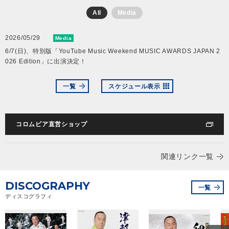
All
Media
会社情報
2026/05/29
Media
6/7(日)、特別版「YouTube Music Weekend MUSIC AWARDS JAPAN 2
サイトマップ
026 Edition」に出演決定！
お問い合わせ
一覧
スケジュール表示
閉じる
コロムビア直営ショップ
関連リンク一覧
DISCOGRAPHY
一覧
ディスコグラフィ