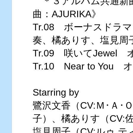
＊３アルバム共通新
曲：AJURIKA》
Tr.08 ボーナスド
奏、橘ありす、塩見周
Tr.09 咲いてJewe
Tr.10 Near to 
Starring by
鷺沢文香（CV:Ｍ･Ａ･
子）、橘ありす（CV:
塩見周子（CV:ルゥ テ