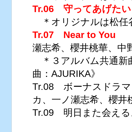
Tr.06 守ってあげたい
＊オリジナルは松任
Tr.07 Near to You
歌
瀬志希、櫻井桃華、中
＊３アルバム共通新
曲：AJURIKA》
Tr.08 ボーナスド
カ、一ノ瀬志希、櫻井
Tr.09 明日また会