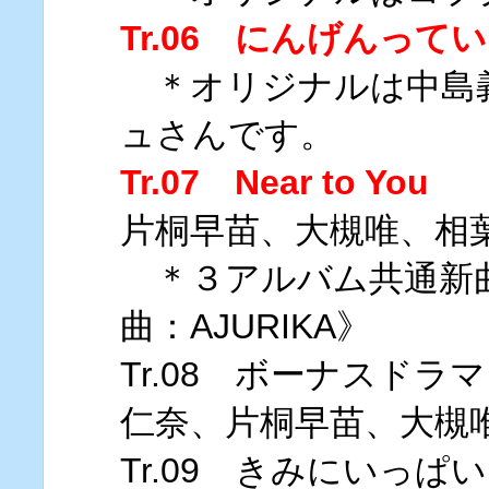
Tr.06 にんげんって
＊オリジナルは中島
ュさんです。
Tr.07 Near to You
歌
片桐早苗、大槻唯、相
＊３アルバム共通新
曲：AJURIKA》
Tr.08 ボーナスド
仁奈、片桐早苗、大槻
Tr.09 きみにいっ