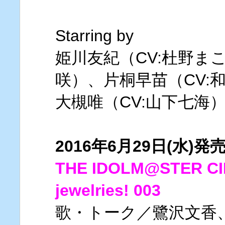
Starring by
姫川友紀（CV:杜野ま
咲）、片桐早苗（CV:
大槻唯（CV:山下七海
2016年6月29日(水)発
THE IDOLM@STER CI
jewelries! 003
歌・トーク／鷺沢文香