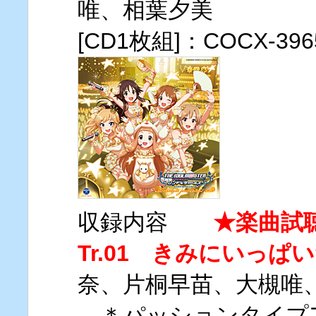
唯、相葉夕美
[CD1枚組]：COCX-3
収録内容
★楽曲試
Tr.01 きみにいっぱ
奈、片桐早苗、大槻唯
＊パッションタイプ