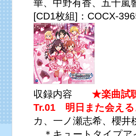
華、中野有香、五十嵐
[CD1枚組]：COCX-3
収録内容
★楽曲試
Tr.01 明日また会え
カ、一ノ瀬志希、櫻井
＊キュートタイプア