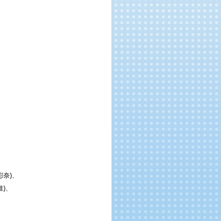
彩奈)、
佳)、