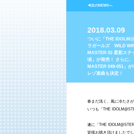
◀次のNEWSへ
2018.03.09
ついに「THE IDOLM
ラガールズ WILD WIN
MASTER 02 星彩ステッ
頃」が発売！ さらに、「
MASTER 049-0
レゾ楽曲も決定！
春まだ浅く、風に冷たさが
いつも「THE IDOLM
遂に「THE IDOLM@ST
皆様お聴き頂けましたでし