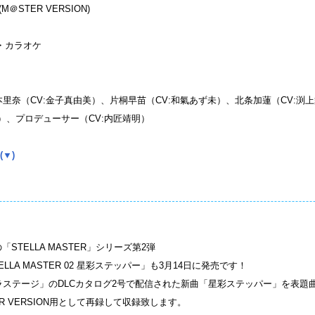
M＠STER VERSION)
ル・カラオケ
藤本里奈（CV:金子真由美）、片桐早苗（CV:和氣あず未）、北条加蓮（CV:渕
）、プロデューサー（CV:内匠靖明）
(▼)
「STELLA MASTER」シリーズ第2弾
STELLA MASTER 02 星彩ステッパー」も3月14日に発売です！
ラステージ」のDLCカタログ2号で配信された新曲「星彩ステッパー」を表題
R VERSION用として再録して収録致します。