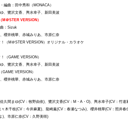
編曲：田中秀和（MONACA）
ゆ、鷺沢文香、輿水幸子、新田美波
e!! （M＠STER VERSION）
Sizuk
、櫻井桃華、赤城みりあ、市原仁奈
タ！（M＠STER VERSION）オリジナル・カラオケ
！（GAME VERSION）
ゆ、鷺沢文香、輿水幸子、新田美波
!! （GAME VERSION）
、櫻井桃華、赤城みりあ、市原仁奈
佐久間まゆ(CV：牧野由依)、鷺沢文香(CV：M・A・O)、輿水幸子(CV：竹達
佐々木千枝(CV：今井麻夏)、龍崎薫(CV：春瀬なつみ)、櫻井桃華(CV：照井春
よ)、市原仁奈(CV：久野美咲)