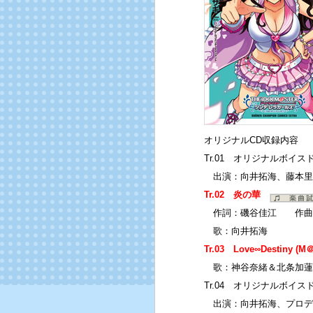
オリジナルCD収録内容
Tr.01 オリジナルボイス
出演：向井拓海、藤本里
Tr.02 炎の華
作詞：磯谷佳江 作曲
歌：向井拓海
Tr.03 Love∞Destiny (
歌：神谷奈緒＆北条加蓮
Tr.04 オリジナルボイス
出演：向井拓海、プロデ