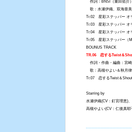
作詞：BNSI（重田佑介
歌：水瀬伊織、双海亜美
Tr.02 星彩ステッパ
Tr.03 星彩ステッパー
Tr.04 星彩ステッパー
Tr.05 星彩ステッパー（
BOUNUS TRACK
TR.06 恋するTwist＆Sho
作詞・作曲・編曲：宮崎
歌：高槻やよい＆秋月律
Tr.07 恋するTwist＆S
Starring by
水瀬伊織(CV：釘宮理恵)
高槻やよい(CV：仁後真耶子