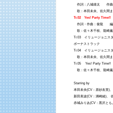
作詞：八城雄太 作曲・
歌：本田未央、佐久間ま
Tr.02 Yes! Party Tim
作詞・作曲：俊龍 編曲：
歌：佐々木千枝、龍崎薫
Tr.03 イリュージョニス
ボーナストラック
Tr.04 イリュージョニスタ
歌：本田未央、佐久間ま
Tr.05 Yes! Party Time
歌：佐々木千枝、龍崎薫
Starring by
本田未央(CV：原紗友里)、
新田美波(CV：洲崎綾)、 
赤城みりあ(CV：黒沢とも