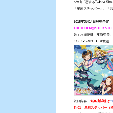
c/w曲「恋するTwist＆
「星彩ステッパー」、「恋す
2018年3月14日発売予定
THE IDOLM@STER ST
歌：水瀬伊織、双海亜美、
COCC-17403［CD1枚組］
収録内容
★楽曲試聴は
コ
Tr.01 星彩ステッパー（M@