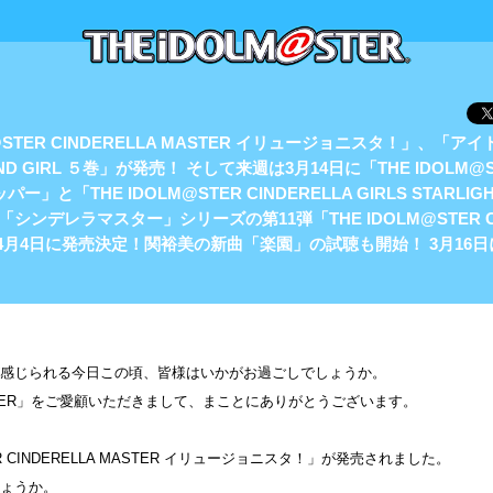
@STER CINDERELLA MASTER イリュージョニスタ！」、「
D GIRL ５巻」が発売！ そして来週は3月14日に「THE IDOLM@ST
パー」と「THE IDOLM@STER CINDERELLA GIRLS STARLIGH
シンデレラマスター」シリーズの第11弾「THE IDOLM@STER CI
51」が4月4日に発売決定！関裕美の新曲「楽園」の試聴も開始！ 3月1
感じられる今日この頃、皆様はいかがお過ごしでしょうか。
@STER」をご愛顧いただきまして、まことにありがとうございます。
ER CINDERELLA MASTER イリュージョニスタ！」が発売されました。
ょうか。