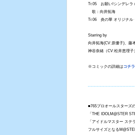
Tr.05 お願い!シンデレラ (
歌：向井拓海
Tr.06 炎の華 オリジナ
Starring by
向井拓海(CV:原優子)、
神谷奈緒（CV:松井恵理子
※コミックの詳細は
コチラ
■765プロオールスターズの
「THE IDOLM@STER 
「アイドルマスター ステ
フルサイズとなるM@STE