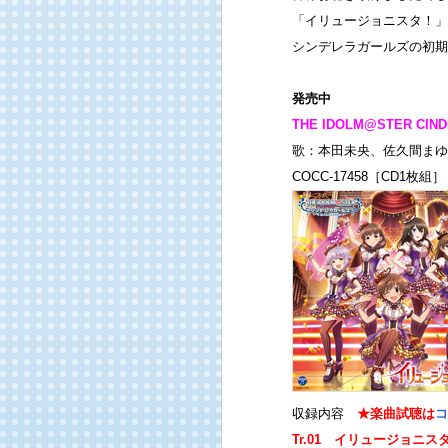
「イリュージョニスタ！」
シンデレラガールズの初期
発売中
THE IDOLM@STER C
歌：本田未央、佐久間まゆ
COCC-17458［CD1枚組
収録内容
★楽曲試聴は
コ
Tr.01 イリュージョニスタ！