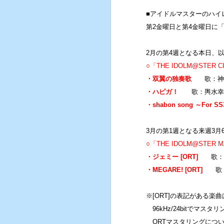
■アイドルマスターのハイ
第2金曜日と第4金曜日に
2月の第4週となる本日、
○「THE IDOLM@STER C
・双翼の独奏歌
歌：神崎
・ハピガ！
歌：輿水幸
・shabon song ～For SS3
3月の第1週となる来週3
○「THE IDOLM@STER M
・ジェミー [ORT]
歌：双
・MEGARE! [ORT]
歌：
※[ORT]の表記がある楽曲
96kHz/24bitでマス
ORTマスタリングにつ