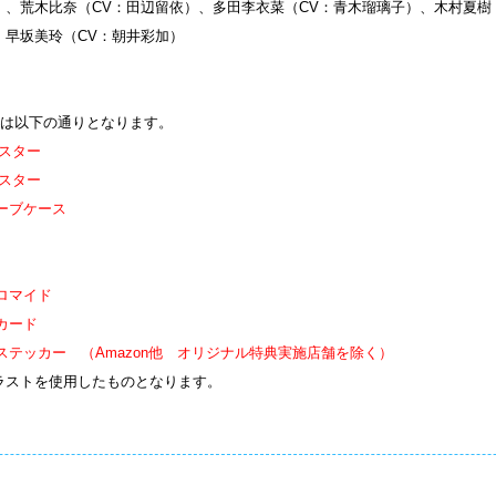
）、荒木比奈（CV：田辺留依）、多田李衣菜（CV：青木瑠璃子）、木村夏樹
、早坂美玲（CV：朝井彩加）
は以下の通りとなります。
ポスター
ポスター
ーブケース
ブロマイド
カード
ステッカー （Amazon他 オリジナル特典実施店舗を除く）
ラストを使用したものとなります。