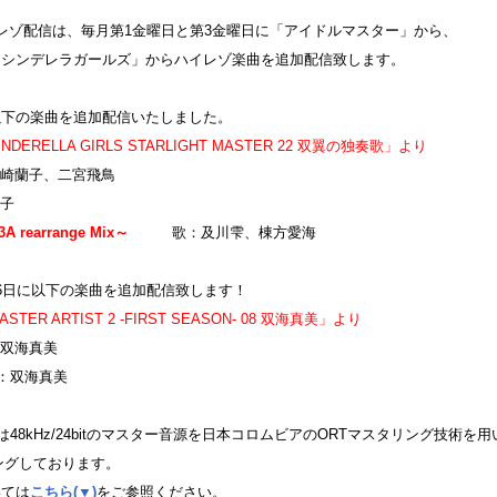
レゾ配信は、毎月第1金曜日と第3金曜日に「アイドルマスター」から、
「シンデレラガールズ」からハイレゾ楽曲を追加配信致します。
以下の楽曲を追加配信いたしました。
INDERELLA GIRLS STARLIGHT MASTER 22 双翼の独奏歌」より
蘭子、二宮飛鳥
子
A rearrange Mix～
歌：及川雫、棟方愛海
月6日に以下の楽曲を追加配信致します！
ASTER ARTIST 2 -FIRST SEASON- 08 双海真美」より
海真美
双海真美
は48kHz/24bitのマスター音源を日本コロムビアのORTマスタリング技術を用
タリングしております。
いては
こちら(▼)
をご参照ください。