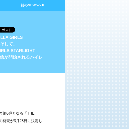
前のNEWSへ▶
LLA GIRLS
！ そして、
LS STARLIGHT
日に配信が開始されるハイレ
ーズ第6弾となる「THE
ール～」の発売が3月25日に決定し