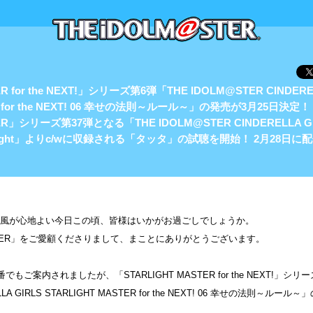
R for the NEXT!」シリーズ第6弾「THE IDOLM@STER CINDERE
ER for the NEXT! 06 幸せの法則～ルール～」の発売が3月25日決定
ER」シリーズ第37弾となる「THE IDOLM@STER CINDERELLA GIR
dle Light」よりc/wに収録される「タッタ」の試聴を開始！ 2月28
風が心地よい今日この頃、皆様はいかがお過ごしでしょうか。
@STER」をご愛顧くださりまして、まことにありがとうございます。
ご案内されましたが、「STARLIGHT MASTER for the NEXT!」シリ
ELLA GIRLS STARLIGHT MASTER for the NEXT! 06 幸せの法則～ル