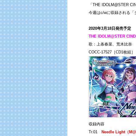
「THE IDOLM@STER CI
今週はc/wに収録される
2020年3月18日発売予定
THE IDOLM@STER CINDE
歌：上条春菜、荒木比奈
COCC-17527［CD1枚組］
収録内容
Tr.01
Needle Light（M