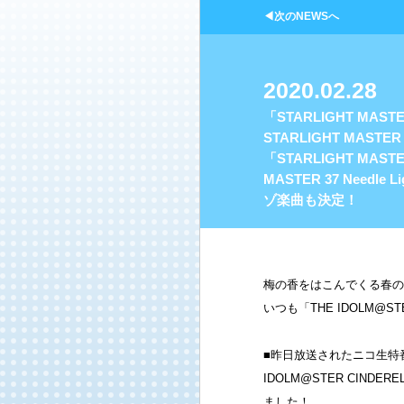
◀次のNEWSへ
2020.02.28
「STARLIGHT MASTE
STARLIGHT MAST
「STARLIGHT MAST
MASTER 37 Nee
ゾ楽曲も決定！
梅の香をはこんでくる春の
いつも「THE IDOLM
■昨日放送されたニコ生特番でも
IDOLM@STER CINDER
ました！