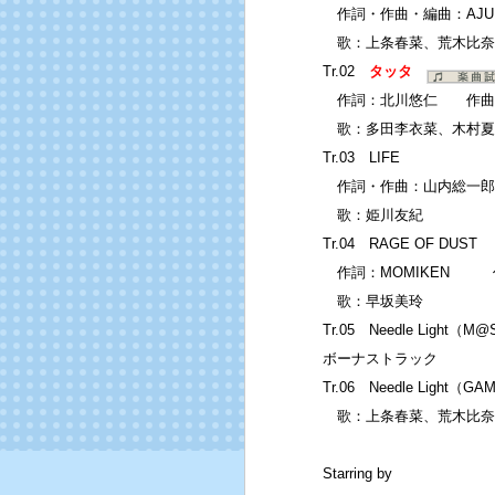
作詞・作曲・編曲：AJUR
歌：上条春菜、荒木比奈
Tr.02
タッタ
作詞：北川悠仁 作曲：
歌：多田李衣菜、木村夏
Tr.03 LIFE
作詞・作曲：山内総一郎
歌：姫川友紀
Tr.04 RAGE OF DUST
作詞：MOMIKEN 
歌：早坂美玲
Tr.05 Needle Ligh
ボーナストラック
Tr.06 Needle Light（G
歌：上条春菜、荒木比奈
Starring by