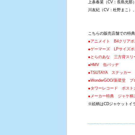
上条春菜（CV：長島光那
川友紀（CV：杜野まこ）
こちらの販売店舗での特典
●アニメイト B4クリア
●ゲーマーズ LPサイズ
●とらのあな 三方背スリ
●HMV 缶バッヂ
●TSUTAYA ステッカー
●WonderGOO/新星堂 
●タワーレコード ポスト
●メーカー特典 ジャケ柄
※絵柄はCDジャケットイ