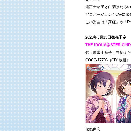
鷹富士茄子と白菊ほたるの
ソロバージョンもc/wに
この楽曲は「薄紅」や「Pr
2020年3月25日発売予定
THE IDOLM@STER CIN
歌：鷹富士茄子、白菊ほた
COCC-17706［CD1枚組］
収録内容