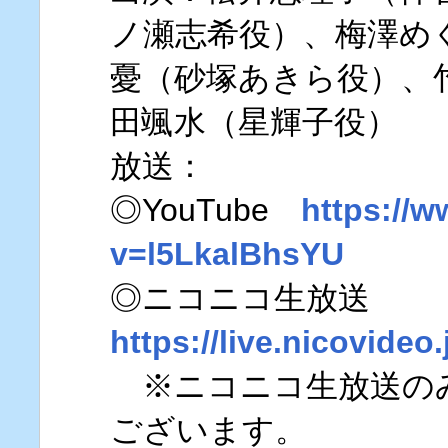
ノ瀬志希役）、梅澤め
憂（砂塚あきら役）、
田颯水（星輝子役）
放送：
◎YouTube
https://
v=l5LkalBhsYU
◎ニコニコ生放送
https://live.nicovideo
※ニコニコ生放送の
ございます。