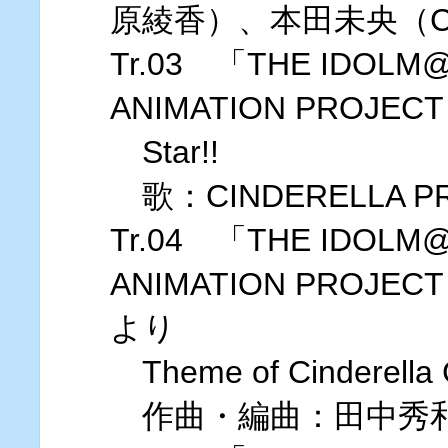
原綾香）、本田未央（
Tr.03 「THE IDOLM@
ANIMATION PROJECT 
Star!!
歌：CINDERELLA P
Tr.04 「THE IDOLM@
ANIMATION PROJEC
より
Theme of Cinderella G
作曲・編曲：田中秀和