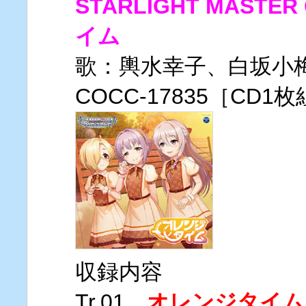
STARLIGHT MASTER
イム
歌：輿水幸子、白坂小
COCC-17835［CD1
収録内容
Tr.01
オレンジタイム（M