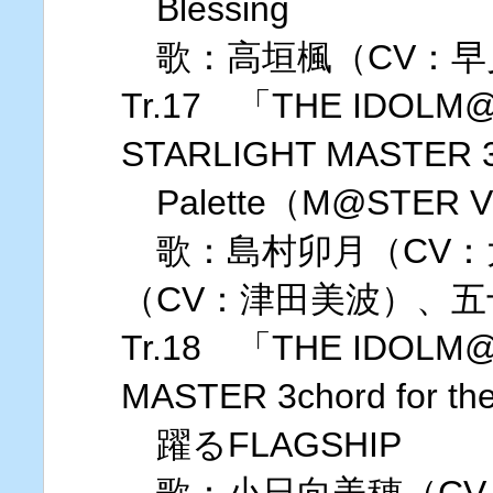
Blessing
歌：高垣楓（CV：早
Tr.17 「THE IDOLM@
STARLIGHT MASTER 
Palette（M@STER 
歌：島村卯月（CV：
（CV：津田美波）、五
Tr.18 「THE IDOLM@
MASTER 3chord for t
躍るFLAGSHIP