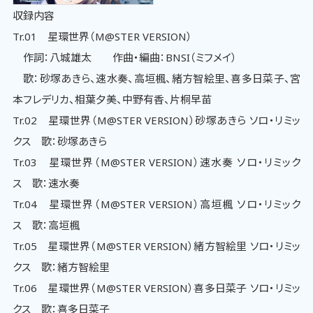
収録内容
Tr.01 星環世界（M@STER VERSION）
作詞：八城雄太 作曲・編曲：BNSI（ミフメイ）
歌：砂塚あきら、速水奏、高垣楓、緒方智絵里、喜多日菜子、宮
本フレデリカ、相葉夕美、中野有香、片桐早苗
Tr.02 星環世界（M@STER VERSION）砂塚あきら ソロ・リミッ
クス 歌：砂塚あきら
Tr.03 星環世界（M@STER VERSION）速水奏 ソロ・リミック
ス 歌：速水奏
Tr.04 星環世界（M@STER VERSION）高垣楓 ソロ・リミック
ス 歌：高垣楓
Tr.05 星環世界（M@STER VERSION）緒方智絵里 ソロ・リミッ
クス 歌：緒方智絵里
Tr.06 星環世界（M@STER VERSION）喜多日菜子 ソロ・リミッ
クス 歌：喜多日菜子