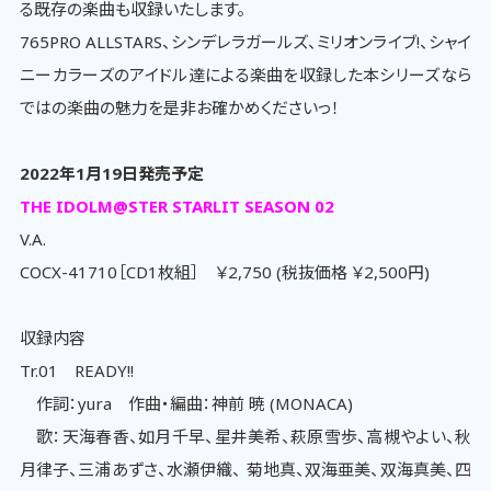
る既存の楽曲も収録いたします。
765PRO ALLSTARS、シンデレラガールズ、ミリオンライブ!、シャイ
ニーカラーズのアイドル達による楽曲を収録した本シリーズなら
ではの楽曲の魅力を是非お確かめくださいっ！
2022年1月19日発売予定
THE IDOLM@STER STARLIT SEASON 02
V.A.
COCX-41710［CD1枚組］ ￥2,750 (税抜価格 ￥2,500円)
収録内容
Tr.01 READY!!
作詞：yura 作曲・編曲：神前 暁 (MONACA)
歌：天海春香、如月千早、星井美希、萩原雪歩、高槻やよい、秋
月律子、三浦あずさ、水瀬伊織、 菊地真、双海亜美、双海真美、四