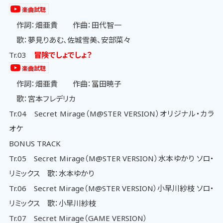
楽曲試聴
作詞：畑亜貴 作曲：田代智一
歌：夢見りあむ、佐城雪美、安部菜々
Tr.03
冒険でしょでしょ？
楽曲試聴
作詞：畑亜貴 作曲：冨田暁子
歌：宮本フレデリカ
Tr.04 Secret Mirage（M@STER VERSION）オリジナル・カラ
オケ
BONUS TRACK
Tr.05 Secret Mirage（M@STER VERSION）水本ゆかり ソロ・
リミックス 歌：水本ゆかり
Tr.06 Secret Mirage（M@STER VERSION）小早川紗枝 ソロ・
リミックス 歌：小早川紗枝
Tr.07 Secret Mirage（GAME VERSION）