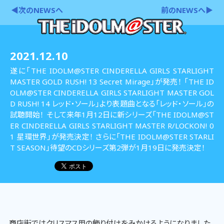
◀次のNEWSへ
前のNEWSへ▶
2021.12.10
遂に「THE IDOLM@STER CINDERELLA GIRLS STARLIGHT
MASTER GOLD RUSH! 13 Secret Mirage」が発売！ 「THE ID
OLM@STER CINDERELLA GIRLS STARLIGHT MASTER GOL
D RUSH! 14 レッド・ソール」より表題曲となる「レッド・ソール」の
試聴開始！ そして来年1月12日に新シリーズ「THE IDOLM@ST
ER CINDERELLA GIRLS STARLIGHT MASTER R/LOCKON! 0
1 星環世界」が発売決定！ さらに「THE IDOLM@STER STARLI
T SEASON」待望のCDシリーズ第2弾が1月19日に発売決定！
商店街ではクリスマス用の飾り付けをみかけるようになりました。