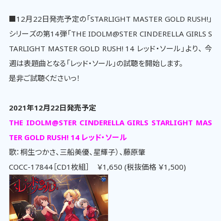
■12月22日発売予定の「STARLIGHT MASTER GOLD RUSH!」
シリーズの第14弾「THE IDOLM@STER CINDERELLA GIRLS S
TARLIGHT MASTER GOLD RUSH! 14 レッド・ソール」より、 今
週は表題曲となる「レッド・ソール」の試聴を開始します。
是非ご試聴くださいっ！
2021年12月22日発売予定
THE IDOLM@STER CINDERELLA GIRLS STARLIGHT MAS
TER GOLD RUSH! 14 レッド・ソール
歌：桐生つかさ、三船美優、星輝子）、藤原肇
COCC-17844［CD1枚組］ ￥1,650 (税抜価格 ￥1,500)