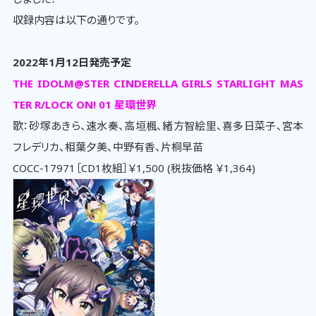
収録内容は以下の通りです。
2022年1月12日発売予定
THE IDOLM@STER CINDERELLA GIRLS STARLIGHT MAS
TER R/LOCK ON! 01 星環世界
歌：砂塚あきら、速水奏、高垣楓、緒方智絵里、喜多日菜子、宮本
フレデリカ、相葉夕美、中野有香、片桐早苗
COCC-17971［CD1枚組］￥1,500 (税抜価格 ￥1,364)