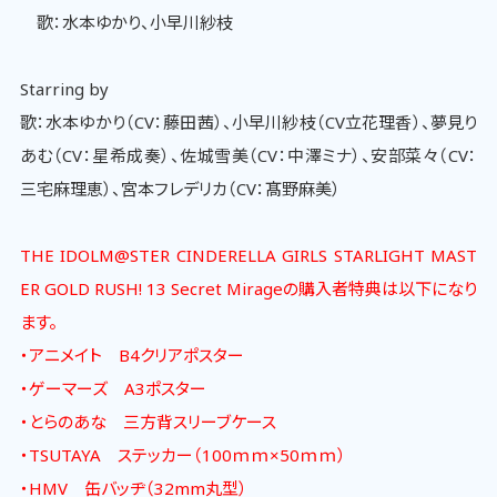
歌：水本ゆかり、小早川紗枝
Starring by
歌：水本ゆかり（CV：藤田茜）、小早川紗枝（CV立花理香）、夢見り
あむ（CV：星希成奏）、佐城雪美（CV：中澤ミナ）、安部菜々（CV：
三宅麻理恵）、宮本フレデリカ（CV：髙野麻美）
THE IDOLM@STER CINDERELLA GIRLS STARLIGHT MAST
ER GOLD RUSH! 13 Secret Mirageの購入者特典は以下になり
ます。
・アニメイト B4クリアポスター
・ゲーマーズ A3ポスター
・とらのあな 三方背スリーブケース
・TSUTAYA ステッカー（100ｍｍ×50ｍｍ）
・HMV 缶バッヂ（32mm丸型）