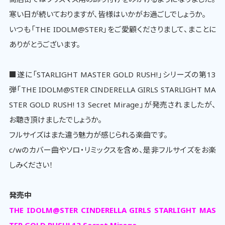
寒い日が続いておりますが、皆様はいかがお過ごしでしょうか。
いつも「THE IDOLM@STER」をご愛顧くださりまして、まことに
ありがとうございます。
■遂に「STARLIGHT MASTER GOLD RUSH!」シリーズの第13
弾「THE IDOLM@STER CINDERELLA GIRLS STARLIGHT MA
STER GOLD RUSH! 13 Secret Mirage」が発売されましたが、
お聴き頂けましたでしょうか。
フルサイズはまた違う魅力が感じられる楽曲です。
c/wのカバー曲やソロ・リミックスを含め、是非フルサイズをお楽
しみください！
発売中
THE IDOLM@STER CINDERELLA GIRLS STARLIGHT MAS
TER GOLD RUSH! 13 Secret Mirage