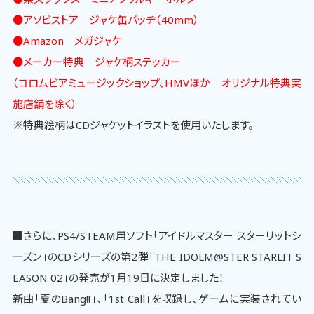
●アソビストア ジャケ缶バッヂ（40mm）
●Amazon メガジャケ
●メーカー特典 ジャケ柄ステッカー
（コロムビアミュージックショップ、HMVほか オリジナル特典実
施店舗を除く）
※特典絵柄はCDジャケットイラストを使用いたします。
■さらに、PS4/STEAM用ソフト「アイドルマスター スターリットシ
ーズン」のCDシリーズの第2弾「THE IDOLM@STER STARLIT S
EASON 02」の発売が1月19日に決定しました！
新曲「夏のBang!!」、「1st Call」を収録し、ゲームに実装されてい