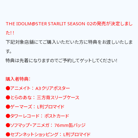
THE IDOLM@STER STARLIT SEASON 02の発売が決定しまし
た！！
下記対象店舗にてご購入いただいた方に特典をお渡しいたしま
す。
特典は先着になりますのでご予約してゲットしてください！
購入者特典：
●アニメイト ： A3クリアポスター
●とらのあな ： 三方背スリーブケース
●ゲーマーズ ： L判ブロマイド
●タワーレコード ： ポストカード
●ソフマップ・アニメガ ： 76mm缶バッジ
●セブンネットショッピング ： L判ブロマイド