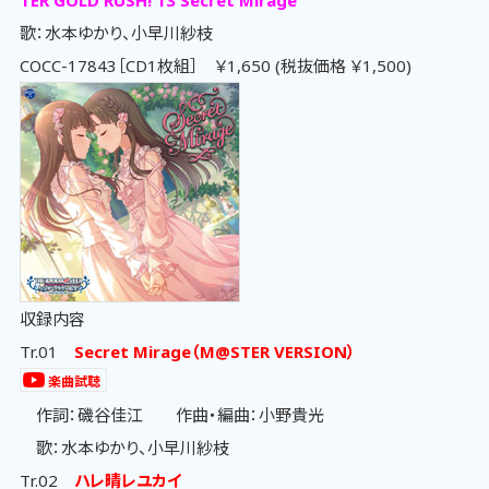
歌：水本ゆかり、小早川紗枝
COCC-17843［CD1枚組］ ￥1,650 (税抜価格 ￥1,500)
収録内容
Tr.01
Secret Mirage（M@STER VERSION）
楽曲試聴
作詞：磯谷佳江 作曲・編曲：小野貴光
歌：水本ゆかり、小早川紗枝
Tr.02
ハレ晴レユカイ