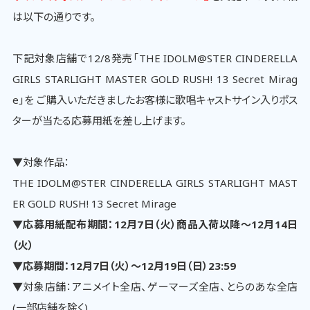
は以下の通りです。
下記対象店舗で12/8発売「THE IDOLM@STER CINDERELLA
GIRLS STARLIGHT MASTER GOLD RUSH! 13 Secret Mirag
e」を ご購入いただきましたお客様に歌唱キャストサイン入りポス
ターが当たる応募用紙を差し上げます。
▼対象作品：
THE IDOLM@STER CINDERELLA GIRLS STARLIGHT MAST
ER GOLD RUSH! 13 Secret Mirage
▼応募用紙配布期間：12月7日（火）商品入荷以降～12月14日
（火）
▼応募期間：12月7日（火）～12月19日（日）23:59
▼対象店舗：アニメイト全店、ゲーマーズ全店、とらのあな全店
(一部店舗を除く)