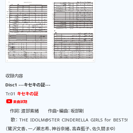
収録内容
Disc1 ---キセキの証---
Tr.01
キセキの証
楽曲試聴
作詞：渡部紫緒 作曲・編曲：坂部剛
歌：THE IDOLM@STER CINDERELLA GIRLS for BEST5!
（鷺沢文香、一ノ瀬志希、神谷奈緒、高森藍子、佐久間まゆ）