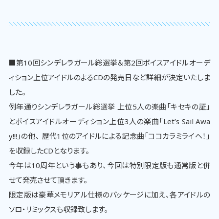
■第10回シンデレラガール総選挙＆第2回ボイスアイドルオーデ
ィション上位アイドルのよるCDの発売日など詳細が決定いたしま
した。
例年通りシンデレラガール総選挙 上位5人の楽曲「キセキの証」
とボイスアイドルオーディション上位3人の楽曲「Let’s Sail Awa
y!!!」の他、 歴代1位のアイドルによる記念曲「ココカラミライヘ！」
を収録したCDとなります。
今年は10周年という事もあり、今回は特別限定版も通常版と併
せて発売させて頂きます。
限定版は豪華メモリアル仕様のパッケージに加え、各アイドルの
ソロ・リミックスも収録致します。