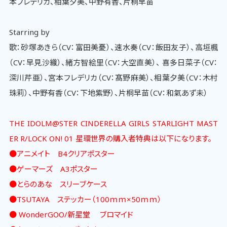
本フレデリカ、相葉夕美、中野有香、片桐早苗
Starring by
歌：砂塚あきら（CV：富田美憂）、速水奏（CV：飯田友子）、高垣楓
（CV：早見沙織）、緒方智絵里（CV：大空直美）、 喜多日菜子（CV：
深川芹亜）、宮本フレデリカ（CV：髙野麻美）、相葉夕美（CV：木村
珠莉）、中野有香（CV：下地紫野）、片桐早苗（CV：和氣あず未）
THE IDOLM@STER CINDERELLA GIRLS STARLIGHT MAST
ER R/LOCK ON! 01 星環世界の購入者特典は以下になります。
●アニメイト B4クリアポスター
●ゲーマーズ A3ポスター
●とらのあな スリーブケース
●TSUTAYA ステッカー（100ｍｍ×50ｍｍ）
● WonderGOO/新星堂 ブロマイド