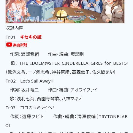
収録内容
Tr.01
キセキの証
楽曲試聴
作詞：渡部紫緒 作曲・編曲：坂部剛
歌：THE IDOLM@STER CINDERELLA GIRLS for BEST5!
（鷺沢文香、一ノ瀬志希、神谷奈緒、高森藍子、佐久間まゆ）
Tr.02 Let's Sail Away!!!
作詞：坂井竜二 作曲・編曲：アオワイファイ
歌：浅利七海、西園寺琴歌、八神マキノ
Tr.03 ココカラミライヘ！
作詞：遠藤フビト 作曲・編曲：滝澤俊輔（TRYTONELAB
O）