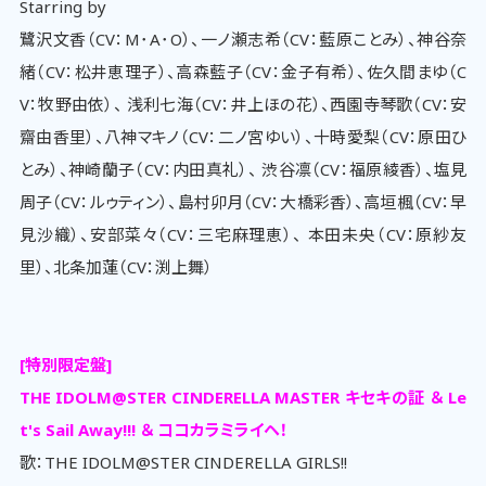
Starring by
鷺沢文香（CV：M･A･O）、一ノ瀬志希（CV：藍原ことみ）、神谷奈
緒（CV：松井恵理子）、高森藍子（CV：金子有希）、佐久間まゆ（C
V：牧野由依）、 浅利七海（CV：井上ほの花）、西園寺琴歌（CV：安
齋由香里）、八神マキノ（CV：二ノ宮ゆい）、十時愛梨（CV：原田ひ
とみ）、神崎蘭子（CV：内田真礼）、 渋谷凛（CV：福原綾香）、塩見
周子（CV：ルゥティン）、島村卯月（CV：大橋彩香）、高垣楓（CV：早
見沙織）、安部菜々（CV：三宅麻理恵）、 本田未央（CV：原紗友
里）、北条加蓮（CV：渕上舞）
[特別限定盤]
THE IDOLM@STER CINDERELLA MASTER キセキの証 ＆ Le
t's Sail Away!!! ＆ ココカラミライヘ！
歌：THE IDOLM@STER CINDERELLA GIRLS!!