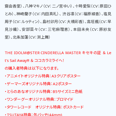
齋由香里）、八神マキノ（CV：二ノ宮ゆい）、十時愛梨（CV：原田ひ
とみ）、神崎蘭子（CV：内田真礼）、 渋谷凛（CV：福原綾香）、塩見
周子（CV：ルゥティン）、島村卯月（CV：大橋彩香）、高垣楓（CV：早
見沙織）、安部菜々（CV：三宅麻理恵）、本田未央（CV：原紗友
里）、北条加蓮（CV：渕上舞）
THE IDOLM@STER CINDERELLA MASTER キセキの証 ＆ Le
t's Sail Away!!! ＆ ココカラミライヘ！
の購入者特典は以下になります。
・アニメイトオリジナル特典：A3クリアポスター
・ゲーマーズオリジナル特典：A2ポスター
・とらのあなオリジナル特典：B5サイズミニ色紙
・ワンダーグーオリジナル特典：ブロマイド
・タワーレコード オリジナル特典：ポストカード
・TSUTAYA特典：缶バッヂ(44mm)