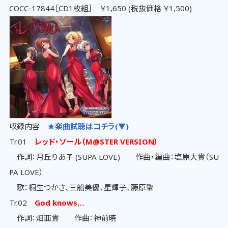
COCC-17844［CD1枚組］ ￥1,650 (税抜価格 ￥1,500)
収録内容
★楽曲試聴はコチラ(▼)
Tr.01
レッド・ソール（M@STER VERSION）
作詞：月丘りあ子 (SUPA LOVE) 作曲・編曲：塩原大貴（SU
PA LOVE）
歌：桐生つかさ、三船美優、星輝子、藤原肇
Tr.02
God knows…
作詞：畑亜貴 作曲：神前暁