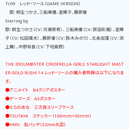
Tr.09 レッド・ソール（GAME VERSION）
歌：桐生つかさ、三船美優、星輝子、藤原肇
Starring by
歌：桐生つかさ（CV：河瀬茉希）、三船美優（CV：原田彩楓）、星輝
子（CV：松田颯水）、藤原肇（CV：鈴木みのり）、北条加蓮（CV：渕
上舞）、中野有香（CV：下地紫野）
THE IDOLM@STER CINDERELLA GIRLS STARLIGHT MAST
ER GOLD RUSH! 14 レッド・ソールの購入者特典は以下になりま
す。
●アニメイト B4クリアポスター
●ゲーマーズ A3ポスター
●とらのあな 三方背スリーブケース
●TSUTAYA ステッカー（100ｍｍ×50ｍｍ）
●HMV 缶バッヂ（32mm丸型）