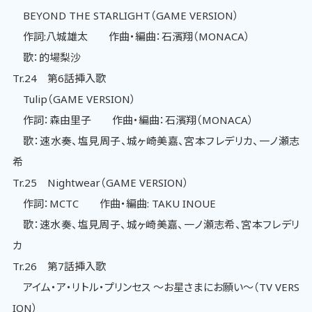
BEYOND THE STARLIGHT（GAME VERSION）
作詞:八城雄太 作曲・編曲：石濱翔（MONACA）
歌：的場梨沙
Tr.24 第6話挿入歌
Tulip（GAME VERSION）
作詞：森由里子 作曲・編曲：石濱翔（MONACA）
歌：速水奏、塩見周子、城ヶ崎美嘉、宮本フレデリカ、一ノ瀬志
希
Tr.25 Nightwear（GAME VERSION）
作詞：MCTC 作曲・編曲: TAKU INOUE
歌：速水奏、塩見周子、城ヶ崎美嘉、一ノ瀬志希、宮本フレデリ
カ
Tr.26 第7話挿入歌
アイム・ア・リトル・プリンセス ～お星さまにお願い～（TV VERS
ION）