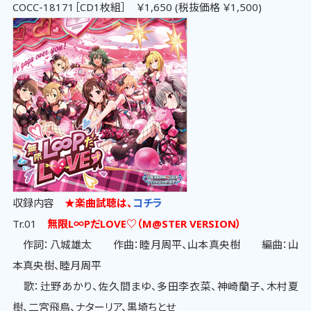
COCC-18171［CD1枚組］ ￥1,650 (税抜価格 ￥1,500)
収録内容
★楽曲試聴は、
コチラ
Tr.01
無限L∞PだLOVE♡（M@STER VERSION）
作詞：八城雄太 作曲：睦月周平、山本真央樹 編曲：山
本真央樹、睦月周平
歌：辻野あかり、佐久間まゆ、多田李衣菜、神崎蘭子、木村夏
樹、二宮飛鳥、ナターリア、黒埼ちとせ