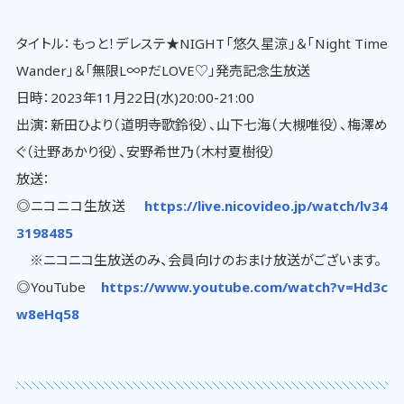
タイトル：もっと！デレステ★NIGHT「悠久星涼」＆「Night Time
Wander」＆「無限L∞PだLOVE♡」発売記念生放送
日時：2023年11月22日(水)20:00-21:00
出演：新田ひより（道明寺歌鈴役）、山下七海（大槻唯役）、梅澤め
ぐ（辻野あかり役）、安野希世乃（木村夏樹役）
放送：
◎ニコニコ生放送
https://live.nicovideo.jp/watch/lv34
3198485
※ニコニコ生放送のみ、会員向けのおまけ放送がございます。
◎YouTube
https://www.youtube.com/watch?v=Hd3c
w8eHq58