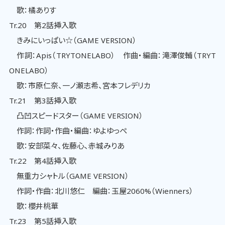
歌：橘ありす
Tr.20 第2話挿入歌
きみにいっぱい☆（GAME VERSION）
作詞：Apis（TRYTONELABO） 作曲・編曲：滝澤俊輔（TRYT
ONELABO）
歌：市原仁奈、一ノ瀬志希、宮本フレデリカ
Tr.21 第3話挿入歌
凸凹スピードスター（GAME VERSION）
作詞：作詞・作曲・編曲：ゆよゆっぺ
歌：安部菜々、佐藤心、赤城みりあ
Tr.22 第4話挿入歌
無重力シャトル（GAME VERSION）
作詞・作曲：北川悠仁 編曲：玉屋2060%（Wienners）
歌：櫻井桃華
Tr.23 第5話挿入歌