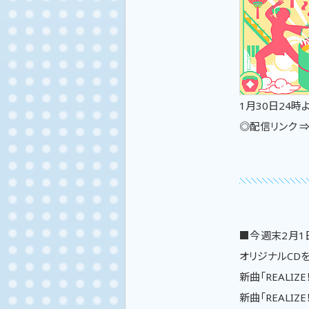
1月30日24
◎配信リンク 
■今週末2月1日（
オリジナルCD
新曲「REALI
新曲「REALI