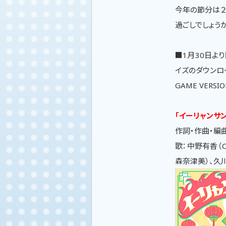
今年の節分は２
過ごしでしょうか
■1月30日よ
イズのダウンロ
GAME VER
「イーリャンサ
作詞・作曲・編曲
歌：中野有香（C
森奈津美）、久川