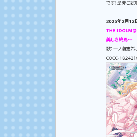
です！是非ご試
2025年2月1
THE IDOLM@S
美しき終焉～
歌：一ノ瀬志希
COCC-18242