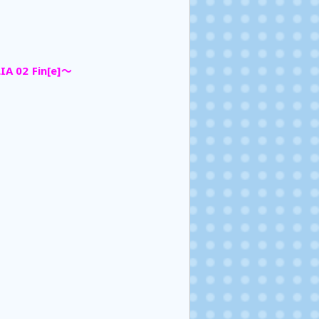
A 02 Fin[e]～