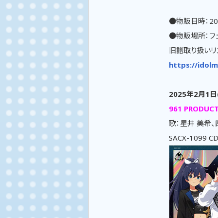
●物販日時：20
●物販場所：フ
旧譜取り扱いリ
https://idolm
2025年2月1日
961 PRODUC
歌：星井 美希、
SACX-1099 