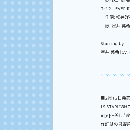
Tr.12 EVER R
作詞：松井洋平
歌：星井 美希
Starring by
星井 美希（CV：
■2月12日発売予定
LS STARLIG
in[e]～美し
作詞はの只野菜