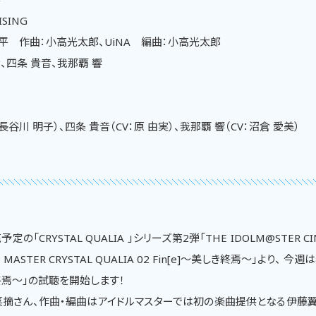
ISING
 作曲：小高光太郎、UiNA 編曲：小高光太郎
、四条 貴音、我那覇 響
長谷川 明子）、四条 貴音（CV：原 由実）、我那覇 響（CV：沼倉 愛美）
の「CRYSTAL QUALIA 」シリーズ第2弾「THE IDOLM@STER CIN
HT MASTER CRYSTAL QUALIA 02 Fin[e]～美しき終焉～」より、 
き終焉～」の試聴を開始します！
摘さん、作曲・編曲はアイドルマスターでは初の楽曲提供となる伊藤