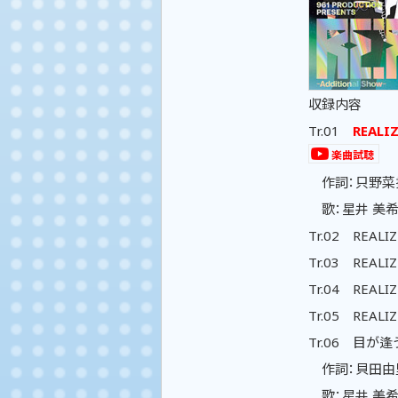
収録内容
Tr.01
REALIZ
楽曲試聴
作詞：只野菜摘
歌：星井 美希
Tr.02 REA
Tr.03 REA
Tr.04 REA
Tr.05 REA
Tr.06 目が逢
作詞：貝田由里子
歌：星井 美