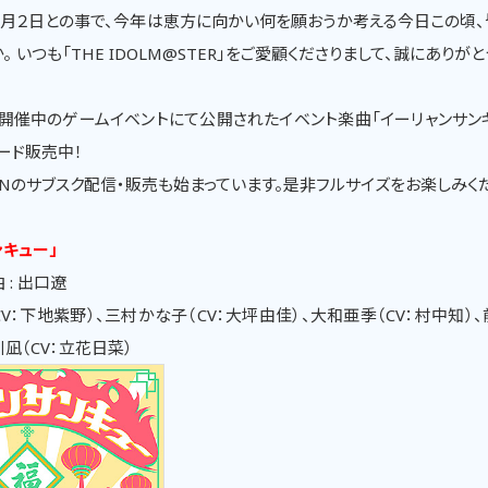
月２日との事で、今年は恵方に向かい何を願おうか考える今日この頃
。 いつも「THE IDOLM@STER」をご愛顧くださりまして、誠にありが
り開催中のゲームイベントにて公開されたイベント楽曲「イーリャンサン
ード販売中！
SIONのサブスク配信・販売も始まっています。是非フルサイズをお楽しみく
ンキュー」
 : 出口遼
V：下地紫野）、三村かな子（CV：大坪由佳）、大和亜季（CV：村中知）、
凪（CV：立花日菜）