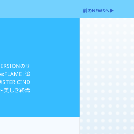
前のNEWSへ▶
RSIONのサ
e:FLAME』追
TER CIND
n[e]～美しき終焉