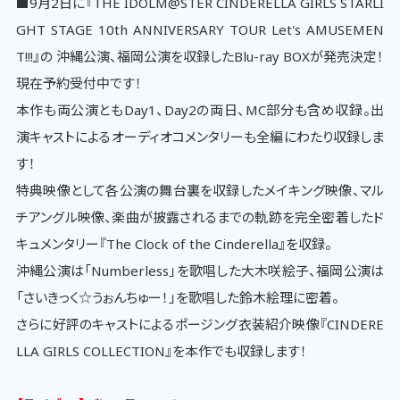
■9月2日に『THE IDOLM@STER CINDERELLA GIRLS STARLI
GHT STAGE 10th ANNIVERSARY TOUR Let's AMUSEMEN
T!!!』の 沖縄公演、福岡公演を収録したBlu-ray BOXが発売決定！
現在予約受付中です！
本作も両公演ともDay1、Day2の両日、MC部分も含め収録。出
演キャストによるオーディオコメンタリーも全編にわたり収録しま
す！
特典映像として各公演の舞台裏を収録したメイキング映像、マル
チアングル映像、楽曲が披露されるまでの軌跡を完全密着したド
キュメンタリー『The Clock of the Cinderella』を収録。
沖縄公演は「Numberless」を歌唱した大木咲絵子、福岡公演は
「さいきっく☆うぉんちゅー！」を歌唱した鈴木絵理に密着。
さらに好評のキャストによるポージング衣装紹介映像『CINDERE
LLA GIRLS COLLECTION』を本作でも収録します！