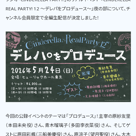
REAL PARTY! 12 ～デレパをプロデュース～』夜の部について、チ
ャンネル会員限定で全編生配信が決定しました！
今回の公録イベントのテーマは「プロデュース」！主宰の原紗友里
（本田未央役）さん、青木瑠璃子（多田李衣菜役）さん、 そしてゲ
ストに原田彩楓（三船美優役）さん、原涼子（望月聖役）さん、大木