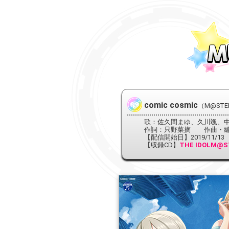
comic cosmic
（M@STER
歌：佐久間まゆ、久川颯、
作詞：只野菜摘 作曲・編
【配信開始日】2019/11/13
【収録CD】
THE IDOLM@ST