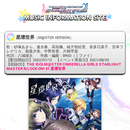
星環世界
（M@STER VERSION）
歌：砂塚あきら、速水奏、高垣楓、緒方智絵里、喜多日菜子、宮本フ
レデリカ、相葉夕美、中野有香、片桐早苗
作詞：八城雄太 作曲・編曲：BNSI（ミフメイ）
【配信開始日】2022/01/12 【イベント実装日】2021/08/30
【収録CD】
THE IDOLM@STER CINDERELLA GIRLS STARLIGHT
MASTER R/LOCK ON! 01 星環世界