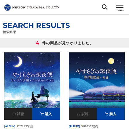
TOP
SEARCH RESULTS
検索結果
リリース
4
件の商品が見つかりました。
閉じる
アーティスト
ジャンル
ランキング
オーディション
試聴
購入
試聴
購入
直営ショップ
[ALBUM]
2022/11/23発売
[ALBUM]
2022/11/23発売