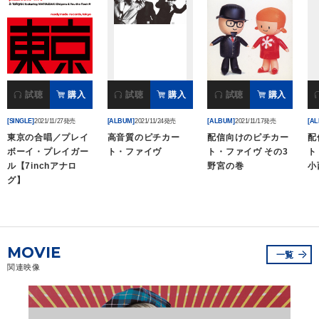
会社情報
関連リンク一覧
DISCOGRAPHY
サイトマップ
一覧
ディスコグラフィ
お問い合わせ
閉じる
試聴
購入
試聴
購入
試聴
購入
[SINGLE]
2021/11/27発売
[ALBUM]
2021/11/24発売
[ALBUM]
2021/11/17発売
[A
東京の合唱／プレイ
高音質のピチカー
配信向けのピチカー
配
ボーイ・プレイガー
ト・ファイヴ
ト・ファイヴ その3
ト
ル【7inchアナロ
野宮の巻
小
グ】