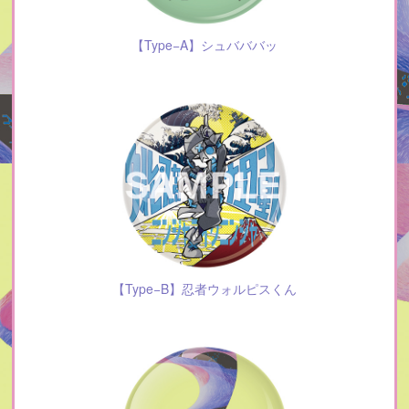
【Type−A】シュバババッ
【Type−B】忍者ウォルピスくん