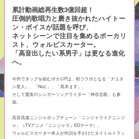
累計動画総再生数3億回超！
圧倒的歌唱力と磨き抜かれたハイトー
ン・ボイスが話題を呼び、
ネットシーンで注目を集めるボーカリ
スト、ウォルピスカーター。
「高音出したい系男子」は更なる進化
へ。
今作でタッグを組むボカロPは、初コラボとなる「ナユタ
ン星人」、「Noz.」、「髙木ます」、
そして盟友のシンガーソングライター「神谷志龍」も参
加。
高音高速ニンジャポップチューン「ニンジャライクニンジ
ャ」（TVアニメ『ニンジャラ』EDテーマ）、
ウォルピスカーター本人が作詞を手がけたタイトルトラッ