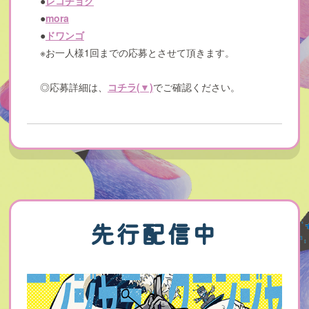
●
レコチョク
●
mora
●
ドワンゴ
※お一人様1回までの応募とさせて頂きます。
◎応募詳細は、
コチラ(▼)
でご確認ください。
先行配信中