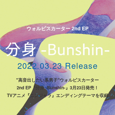
ウォルピスカーター 2nd EP
2022.03.23 Release
"高音出したい系男子"ウォルピスカーター
2nd EP『分身 -Bunshin-』3月23日発売！
TVアニメ『ニンジャラ』エンディングテーマを収録