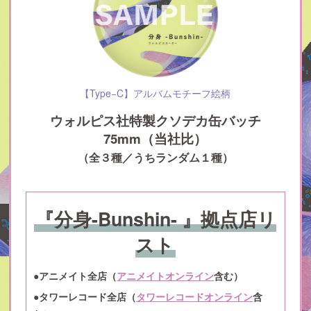
【Type−C】アルバムモチーフ絵柄
ウォルピス社特製クソデカ缶バッチ
75mm（当社比）
（全３種／うちランダム１種）
『分身-Bunshin- 』拠点店リ
スト
●アニメイト全店（
アニメイトオンライン
含む）
●タワーレコード全店（
タワーレコードオンライン
含