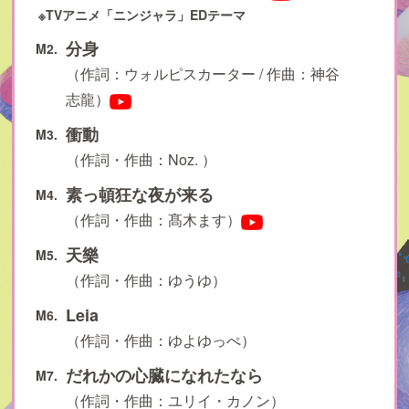
※TVアニメ「ニンジャラ」EDテーマ
分身
M2.
（作詞：ウォルピスカーター / 作曲：神谷
志龍）
衝動
M3.
（作詞・作曲：Noz. ）
素っ頓狂な夜が来る
M4.
（作詞・作曲：髙木ます）
天樂
M5.
（作詞・作曲：ゆうゆ）
Leia
M6.
（作詞・作曲：ゆよゆっぺ）
だれかの心臓になれたなら
M7.
（作詞・作曲：ユリイ・カノン）