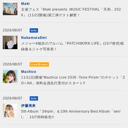
Maki
主催フェス『Maki presents. MUSIC FESTIVAL「天和」202
6』 (11/22開催)第三弾ゲスト解禁！
2026/08/07
Info
NakamuraEmi
メジャー8枚目のアルバム『PATCHWORK LIFE』(10/7発売)収
録曲＆ジャケ写発表！
2026/08/07
Live/Event
Machico
11/1(日)開催“Machico Live 2026 -Tone Prism-”のチケット「Z
O≒NA」有料会員先行受付がスタート!!
2026/08/07
Info
伊藤美来
5th Album「39rpm」＆10th Anniversary Best Album「swir
l」、10/7同時発売!!