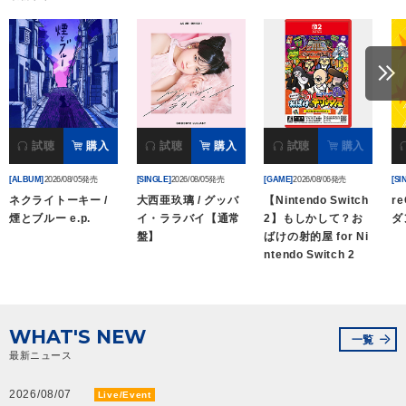
会社情報
サイトマップ
お問い合わせ
試聴
購入
試聴
購入
試聴
購入
[ALBUM]
2026/08/05発売
[SINGLE]
2026/08/05発売
[GAME]
2026/08/06発売
[SI
閉じる
ネクライトーキー /
大西亜玖璃 / グッバ
【Nintendo Switch
re
煙とブルー e.p.
イ・ララバイ【通常
2】もしかして？お
ダ
盤】
ばけの射的屋 for Ni
ntendo Switch 2
WHAT'S NEW
一覧
最新ニュース
2026/08/07
Live/Event