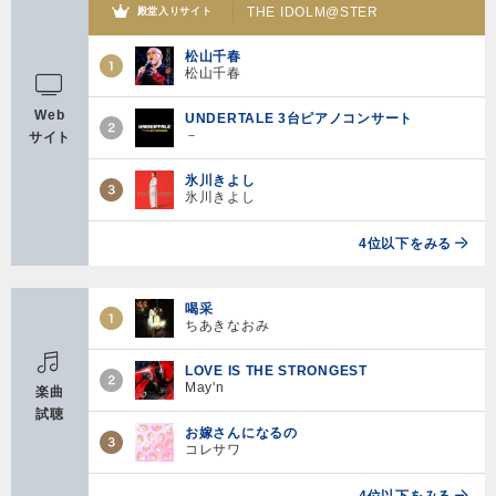
THE IDOLM@STER
殿堂入りサイト
松山千春
松山千春
Web
UNDERTALE 3台ピアノコンサート
－
サイト
氷川きよし
氷川きよし
4位以下をみる
喝采
ちあきなおみ
LOVE IS THE STRONGEST
May'n
楽曲
試聴
お嫁さんになるの
コレサワ
4位以下をみる