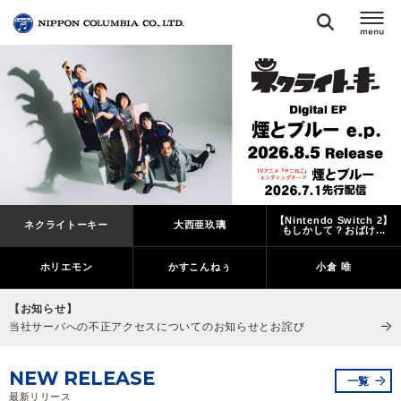
TOP
リリース
閉じる
アーティスト
【Nintendo Switch 2】
ネクライトーキー
大西亜玖璃
ジャンル
もしかして？おばけ...
ホリエモン
かすこんねぅ
小倉 唯
ランキング
【お知らせ】
当社サーバへの不正アクセスについてのお知らせとお詫び
オーディション
NEW RELEASE
一覧
直営ショップ
最新リリース