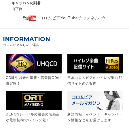
キャラバンの到着
山下伶
コロムビアYouTubeチャンネル
INFORMATION
コロムビアからのご案内
CD誕生以来の革新・高音質CDの
日本コロムビアのハイレゾ楽曲配
決定盤！
信サイトのご案内
DENONレーベルの過去の名録音
新譜情報、イベント・キャンペー
が最新技術でハイレゾ化！
ン情報などをお届けします