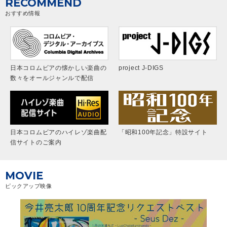
RECOMMEND
おすすめ情報
日本コロムビアの懐かしい楽曲の
project J-DIGS
数々をオールジャンルで配信
日本コロムビアのハイレゾ楽曲配
「昭和100年記念」特設サイト
信サイトのご案内
MOVIE
ピックアップ映像