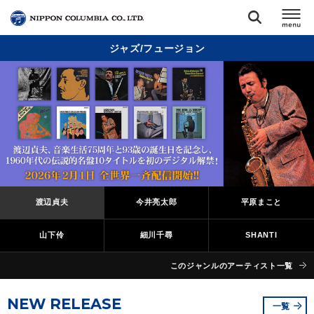
ジャズ/フュージョン
TOP
リリース
閉じる
アーティスト
ジャンル
渡辺貞夫
今井亮太郎
平原まこと
ランキング
山下伶
細川千尋
SHANTI
オーディション
このジャンルのアーティスト一覧
NEW RELEASE
直営ショップ
一覧