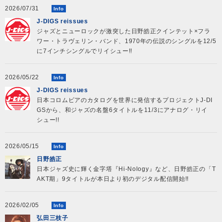
2026/07/31
Info
J-DIGS reissues
ジャズとニューロックが激突した日野皓正クインテット×フラ
ワー・トラヴェリン・バンド、1970年の伝説のシングルを12/5
に7インチシングルでリイシュー!!
2026/05/22
Info
J-DIGS reissues
日本コロムビアのカタログを世界に発信するプロジェクトJ-DI
GSから、和ジャズの名盤6タイトルを11/3にアナログ・リイ
シュー!!
2026/05/15
Info
日野皓正
日本ジャズ史に輝く金字塔『Hi-Nology』など、日野皓正の「T
AKT期」9タイトルが本日より初のデジタル配信開始!!
2026/02/05
Info
弘田三枝子