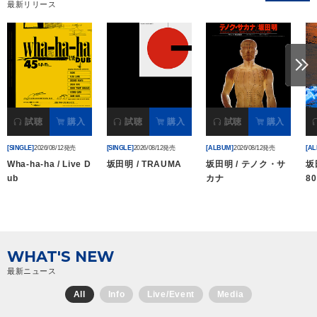
最新リリース
会社情報
サイトマップ
お問い合わせ
試聴
購入
試聴
購入
試聴
購入
[SINGLE]
2026/08/12発売
[SINGLE]
2026/08/12発売
[ALBUM]
2026/08/12発売
[A
閉じる
Wha-ha-ha / Live D
坂田明 / TRAUMA
坂田明 / テノク・サ
坂田
ub
カナ
80
WHAT'S NEW
最新ニュース
All
Info
Live/Event
Media