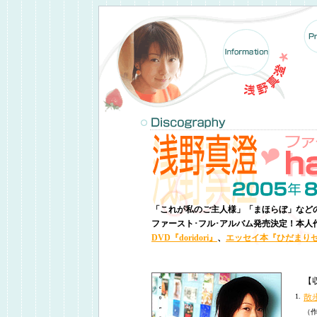
「これが私のご主人様」「まほらぼ」など
ファースト･フル･アルバム発売決定！本人
DVD『doridori』
、
エッセイ本『ひだまり
【
1.
散
（作