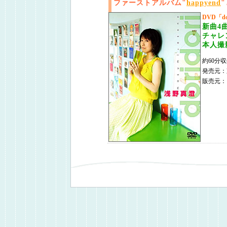
ファーストアルバム"
happyend
DVD「d
新曲4
チャレ
本人撮
約60分収
発売元：
販売元：