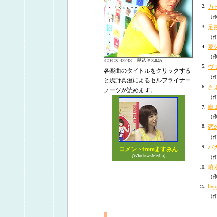
2.
カ
（
3.
足
（
夏
4.
（
COCX-33238 税込￥3,045
5.
ヴ
各楽曲のタイトルをクリックする
（
と浅野真澄によるセルフライナー
6.
さ
ノーツが読めます。
（
魔
7.
（
8.
恋
（作
9.
バ
コメントfromますみん
(WindowsMedia)
（
噴
10.
（
hap
11.
（作