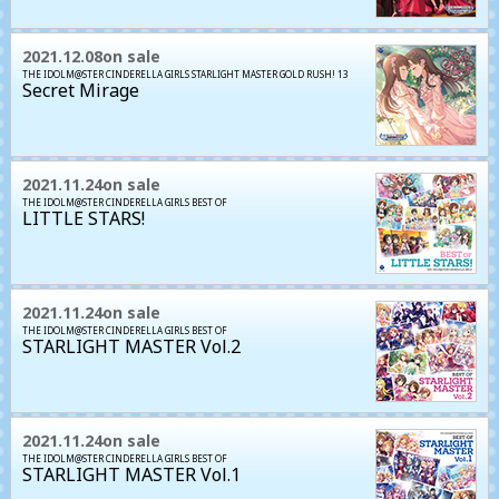
2021.12.08on sale
THE IDOLM@STER CINDERELLA GIRLS STARLIGHT MASTER GOLD RUSH! 13
Secret Mirage
2021.11.24on sale
THE IDOLM@STER CINDERELLA GIRLS BEST OF
LITTLE STARS!
2021.11.24on sale
THE IDOLM@STER CINDERELLA GIRLS BEST OF
STARLIGHT MASTER Vol.2
2021.11.24on sale
THE IDOLM@STER CINDERELLA GIRLS BEST OF
STARLIGHT MASTER Vol.1