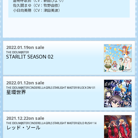
道明寺歌鈴（CV：新田ひより）
佐久間まゆ（CV：牧野由依）
小日向美穂（CV：津田美波）
2022.01.19on sale
THE IDOLM@STER
STARLIT SEASON 02
2022.01.12on sale
THE IDOLM@STER CINDERELLA GIRLS STARLIGHT MASTER R/LOCK ON! 01
星環世界
2021.12.22on sale
THE IDOLM@STER CINDERELLA GIRLS STARLIGHT MASTER GOLD RUSH! 14
レッド・ソール