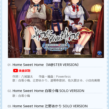
Home Sweet Home（M@STER VERSION）
楽曲試聴
作詞：八城雄太 作曲・編曲：Powerless
歌：白坂小梅、辻野あかり、道明寺歌鈴、佐久間まゆ、小日向美穂
Home Sweet Home 白坂小梅 SOLO VERSION
歌：白坂小梅
Home Sweet Home 辻野あかり SOLO VERSION