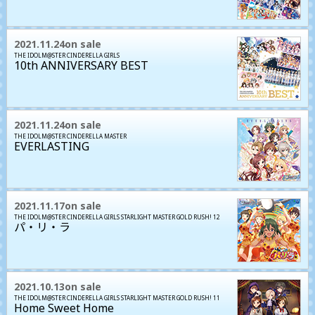
2021.11.24on sale
THE IDOLM@STER CINDERELLA GIRLS
10th ANNIVERSARY BEST
2021.11.24on sale
THE IDOLM@STER CINDERELLA MASTER
EVERLASTING
2021.11.17on sale
THE IDOLM@STER CINDERELLA GIRLS STARLIGHT MASTER GOLD RUSH! 12
パ・リ・ラ
2021.10.13on sale
THE IDOLM@STER CINDERELLA GIRLS STARLIGHT MASTER GOLD RUSH! 11
Home Sweet Home