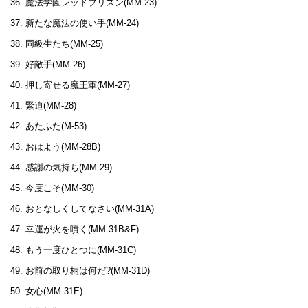
魔法学園レッドプリズン(MM-23)
新たな魔法の使い手(MM-24)
同級生たち(MM-25)
好敵手(MM-26)
押し寄せる魔王軍(MM-27)
緊迫(MM-28)
あたふた(M-53)
おはよう(MM-28B)
感謝の気持ち(MM-29)
今度こそ(MM-30)
おとなしくしてなさい(MM-31A)
幸運が火を噴く(MM-31B&F)
もう一度ひとつに(MM-31C)
お前の取り柄は何だ?(MM-31D)
女心(MM-31E)