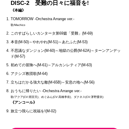
DISC-2 受難の日々に福音を!
《本編》
TOMORROW -Orchestra Arrange ver.-
歌/Machico
このすばらしいカンタータ第69篇「受難」(M-69)
本音(M-50)～やれやれ(M-51)～あたふた(M-53)
不思議なダンジョン(M-60)～地獄の公爵(M-62A)～ターンアンデッ
ド(M-57)
初めての冒険へ(M-61)～アルカンレティア(M-63)
アクシズ教団歌(M-64)
立ちはだかる強大な敵(M-65B)～安息の地へ(M-56)
おうちに帰りたい -Orchestra Arrange ver.-
歌/アクア(CV:雨宮天)、めぐみん(CV:高橋李依)、ダクネス(CV:茅野愛衣)
《アンコール》
旅立つ我らに祝福を!(M-02)