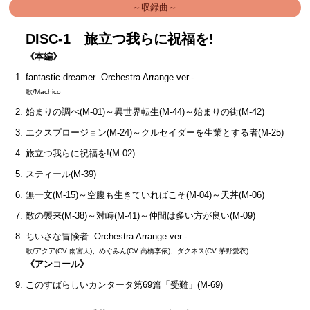
～収録曲～
DISC-1 旅立つ我らに祝福を!
《本編》
fantastic dreamer -Orchestra Arrange ver.-
歌/Machico
始まりの調べ(M-01)～異世界転生(M-44)～始まりの街(M-42)
エクスプロージョン(M-24)～クルセイダーを生業とする者(M-25)
旅立つ我らに祝福を!(M-02)
スティール(M-39)
無一文(M-15)～空腹も生きていればこそ(M-04)～天丼(M-06)
敵の襲来(M-38)～対峙(M-41)～仲間は多い方が良い(M-09)
ちいさな冒険者 -Orchestra Arrange ver.-
歌/アクア(CV:雨宮天)、めぐみん(CV:高橋李依)、ダクネス(CV:茅野愛衣)
《アンコール》
このすばらしいカンタータ第69篇「受難」(M-69)