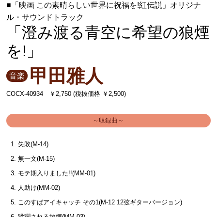
■「映画 この素晴らしい世界に祝福を!紅伝説」オリジナ
ル・サウンドトラック
「澄み渡る青空に希望の狼煙
を!」
甲田雅人
音楽
COCX-40934 ￥2,750 (税抜価格 ￥2,500)
～収録曲～
失敗(M-14)
無一文(M-15)
モテ期入りました!!(MM-01)
人助け(MM-02)
このすばアイキャッチ その1(M-12 12弦ギターバージョン)
蹂躙される故郷(MM-03)