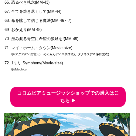
恐るべき執念(MM-43)
全てを焼き尽くして(MM-44)
命を賭して信じる魔法(MM-46～7)
おかえり(MM-48)
澄み渡る青空に希望の狼煙を!(MM-49)
マイ・ホーム・タウン(Movie-size)
歌/アクア(CV:雨宮天)、めぐみん(CV:高橋李依)、ダクネス(CV:茅野愛衣)
1ミリ Symphony(Movie-size)
歌/Machico
コロムビアミュージックショップでの購入はこ
ちら ▶