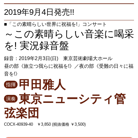
2019年9月4日発売!!
■「この素晴らしい世界に祝福を!」コンサート
～この素晴らしい音楽に喝采
を! 実況録音盤
録音：2019年2月3日(日) 東京芸術劇場大ホール
昼の部《旅立つ我らに祝福を!》／夜の部《受難の日々に福
音を!》
甲田雅人
指揮
東京ニューシティ管
演奏
弦楽団
COCX-40939-40 ￥3,850 (税抜価格 ￥3,500)