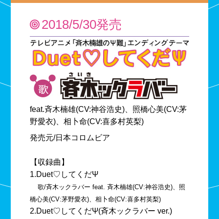
2018/5/30発売
feat.斉木楠雄(CV:神谷浩史)、照橋心美(CV:茅
野愛衣)、相卜命(CV:喜多村英梨)
発売元/日本コロムビア
【収録曲】
1.Duet♡してくだΨ
歌/斉木ックラバー feat. 斉木楠雄(CV:神谷浩史)、照
橋心美(CV:茅野愛衣)、相卜命(CV:喜多村英梨)
2.Duet♡してくだΨ(斉木ックラバー ver.)