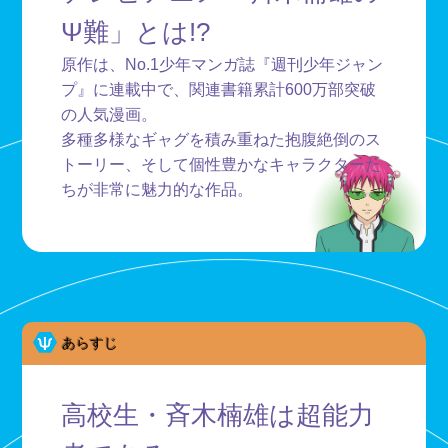
Ψ難」とは!?
原作は、No.1少年マンガ誌『週刊少年ジャン
プ』に連載中で、関連書籍累計600万部突破
の人気漫画。
多種多様なギャグを積み重ねた抱腹絶倒のス
トーリー、そして個性豊かなキャラクターた
ちが非常に魅力的な作品。
あらすじ
高校生・斉木楠雄は超能力