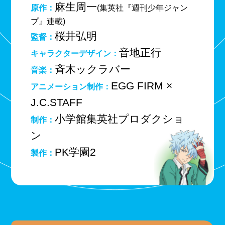
麻生周一
原作：
(集英社『週刊少年ジャン
プ』連載)
桜井弘明
監督：
音地正行
キャラクターデザイン：
斉木ックラバー
音楽：
EGG FIRM ×
アニメーション制作：
J.C.STAFF
小学館集英社プロダクショ
制作：
ン
PK学園2
製作：