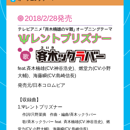
2018/2/28発売
feat.斉木楠雄(CV:神谷浩史)、燃堂力(CV:小野
大輔)、海藤瞬(CV:島崎信長)
発売元/日本コロムビア
【収録曲】
1.Ψレントプリズナー
作詞/只野菜摘 作曲・編曲/斉木ックラバー
歌/斉木ックラバー feat. 斉木楠雄(CV:神谷浩史)、燃
堂力(CV:小野大輔)、海藤瞬(CV:島崎信長)