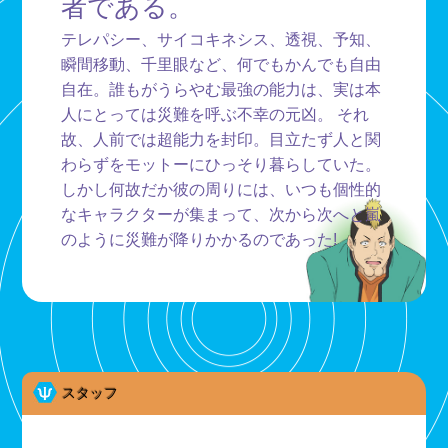
者である。
テレパシー、サイコキネシス、透視、予知、
瞬間移動、千里眼など、何でもかんでも自由
自在。誰もがうらやむ最強の能力は、実は本
人にとっては災難を呼ぶ不幸の元凶。 それ
故、人前では超能力を封印。目立たず人と関
わらずをモットーにひっそり暮らしていた。
しかし何故だか彼の周りには、いつも個性的
なキャラクターが集まって、次から次へと嵐
のように災難が降りかかるのであった!
スタッフ