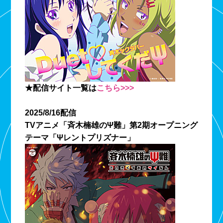
★配信サイト一覧は
こちら>>>
2025/8/16配信
TVアニメ「斉木楠雄のΨ難」第2期オープニング
テーマ「Ψレントプリズナー」