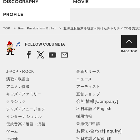
DISCOGRAPHY
MOVIE
PROFILE
TOP
9mm Parabellum Bullet
北海道胆振東部地震へ向けたチャリティCD発売決
FOLLOW COLUMBIA
J-POP・ROCK
最新リリース
演歌 / 歌謡曲
ニュース
アニメ / 特撮
アーティスト
キッズ / ファミリー
直営ショップ
会社情報[Company]
クラシック
>
／
日本語
English
ジャズ / フュージョン
採用情報
インターナショナル
音源使用申請
伝統音楽 / 落語・演芸
お問い合わせ[Inquiry]
ゲーム
>
／
日本語
English
その他