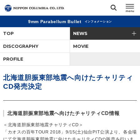
9mm Parabellum Bullet
インフォメーション
TOP
TOP
NEWS
リリース
DISCOGRAPHY
MOVIE
閉じる
PROFILE
アーティスト
北海道胆振東部地震へ向けたチャリティ
ジャンル
CD発売決定
ランキング
北海道胆振東部地震へ向けたチャリティCD情報
オーディション
＜北海道胆振東部地震チャリティCD＞
「カオスの百年TOUR 2018」9/15(土)仙台PIT公演より、各会場
直営ショップ
にて北海道胆振東部地震に向けたチャリティCDの販売を行いま