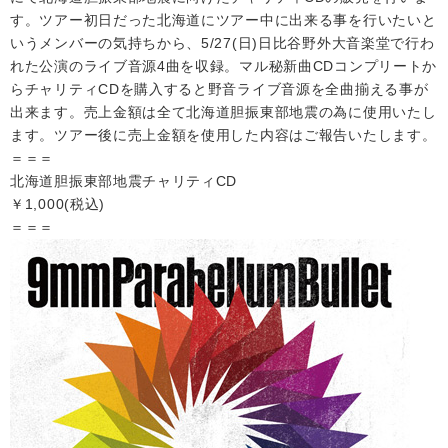
す。ツアー初日だった北海道にツアー中に出来る事を行いたいと
いうメンバーの気持ちから、5/27(日)日比谷野外大音楽堂で行わ
会社情報
れた公演のライブ音源4曲を収録。マル秘新曲CDコンプリートか
らチャリティCDを購入すると野音ライブ音源を全曲揃える事が
サイトマップ
出来ます。売上金額は全て北海道胆振東部地震の為に使用いたし
ます。ツアー後に売上金額を使用した内容はご報告いたします。
＝＝＝
お問い合わせ
北海道胆振東部地震チャリティCD
￥1,000(税込)
閉じる
＝＝＝