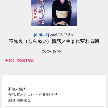
会社情報
サイトマップ
[SINGLE]
2005/03/23発売
お問い合わせ
不知火（しらぬい）情話／生まれ変わる朝
COCA-15744
閉じる
★2024/03/05配信
1.
不知火情話
作詩/荒木とよひさ 作曲/岡千秋
編曲/南郷達也