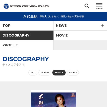
八代亜紀
不知火（しらぬい）情話／生まれ変わる朝
TOP
TOP
NEWS
リリース
DISCOGRAPHY
MOVIE
閉じる
PROFILE
アーティスト
DISCOGRAPHY
ジャンル
ディスコグラフィ
ALL
ALBUM
SINGLE
VIDEO
ランキング
オーディション
直営ショップ