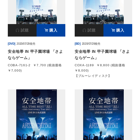
会社情報
試聴
購入
試聴
購入
サイトマップ
[DVD]
2020/07/29発売
[BD]
2020/07/29発売
お問い合わせ
安全地帯 IN 甲子園球場 「さよ
安全地帯 IN 甲子園球場 「さよ
ならゲーム」
ならゲーム」
COBA-7161-2
￥7,700 (税抜価格
COXA-1189
￥8,800 (税抜価格
閉じる
￥7,000)
￥8,000)
【ブルーレイディスク】