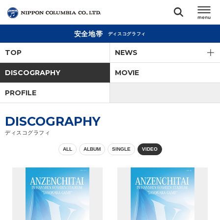
安全地帯
ディスコグラフィ
TOP
TOP
NEWS
リリース
DISCOGRAPHY
MOVIE
閉じる
PROFILE
アーティスト
DISCOGRAPHY
ジャンル
ディスコグラフィ
ALL
ALBUM
SINGLE
VIDEO
ランキング
オーディション
直営ショップ