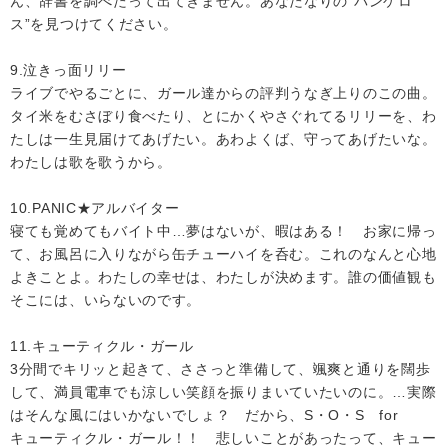
ん、辞書を調べたって出てきません。あなたなりの“パンゲロ
ス”を見つけてください。
9.泣きっ面リリー
ライブでやるごとに、ガール達からの評判うなぎ上りのこの曲。
タイ米をむさぼり食べたり、とにかくやさぐれてるリリーを、わ
たしは一生見届けてあげたい。あわよくば、守ってあげたいな。
わたしは歌を歌うから。
10.PANIC★アルバイター
寝ても覚めてもバイト中…夢はないが、暇はある！ お家に帰っ
て、お風呂に入りながら缶チューハイを呑む。これのなんと心地
よきことよ。わたしの幸せは、わたしが決めます。誰の価値観も
そこには、いらないのです。
11.キューティクル・ガール
3分間でキリッと起きて、ささっと準備して、颯爽と通りを闊歩
して、満員電車でも涼しい笑顔を振りまいていたいのに。…実際
はそんな風にはいかないでしょ？ だから、S・O・S for
キューティクル・ガール！！ 悲しいことがあったって、キュー