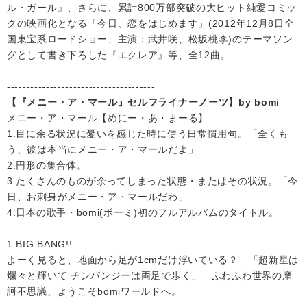
ル・ガール』、さらに、累計800万部突破の大ヒット純愛コミッ
クの映画化となる「今日、恋をはじめます」(2012年12月8日全
国東宝系ロードショー、主演：武井咲、松坂桃李)のテーマソン
グとして書き下ろした『エクレア』等、全12曲。
--------------------------------------
【『メニー・ア・マール』セルフライナーノーツ】by bomi
メニー・ア・マール【めにー・あ・まーる】
1.目に余る状況に憂いを感じた時に使う日常慣用句。「全くも
う、彼は本当にメニー・ア・マールだよ」
2.円形の集合体。
3.たくさんのものが余ってしまった状態・またはその状況。「今
日、お刺身がメニー・ア・マールだわ」
4.日本の歌手・bomi(ボーミ)初のフルアルバムのタイトル。
1.BIG BANG!!
よーく見ると、地面から足が1cmだけ浮いている？ 「超新星は
爛々と輝いて チンパンジーは両足で歩く」 ふわふわ世界の摩
訶不思議、ようこそbomiワールドへ。