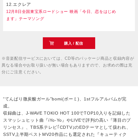
12.エクレア
12月8日全国東宝系ロードショー 映画「今日、恋をはじめ
ます」テーマソング
購入 / 配信
※音楽配信サービスにおいては、CD等のパッケージ商品と収録内容が
異なる場合やお取り扱いが無い場合もありますので、お求めの際は充
分にご注意ください。
“てんぱり微炭酸ガール”bomi(ボーミ)、1stフルアルバムが完
成。
収録曲は、J-WAVE TOKIO HOT 100でTOP10入りを記録した
スマッシュヒット曲『iYo-Yo』やLIVEで評判の高い『薄目のプ
リンセス』、TBS系テレビ｢CDTV｣のEDテーマとして扱われ、
SSTV上半期ベストMV20作品にも選定された『キューティク