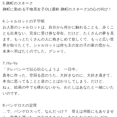
5.麹町のスネーク
麹町に勤める干物系女子OL(通称:麹町のスネーク)の心の叫び！
6.シャルロットの子守唄
お人形のシャルロットは、自分から何かに触れることも、歩くこ
とも出来ない、完全に受け身な存在。だけど、たくさんの夢を見
ます。もっとたくさんの人に抱きしめて欲しくて、もっと広い世
界が知りたくて。シャルロットは持ち主の女の子の家の窓から、
未来へ羽ばたくのでした。グシャリ。
7.iYo-Yo
「テレパシーで以心伝心しようよ 一日中」
真冬に作った、空回る恋のうた。大好きなのに、大好き過ぎて、
本当に思ってることと逆のことばかりしてしまう。だけど、
ねぇ、絵画の中でも構わないから、わたしはあなたと一緒にいた
いのです。
8.パンゲロスの定理
…で、パンゲロスって、なんだっけ？ 答えは何処にもありませ