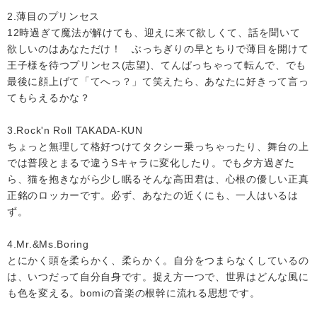
2.薄目のプリンセス
12時過ぎて魔法が解けても、迎えに来て欲しくて、話を聞いて
欲しいのはあなただけ！ ぶっちぎりの早とちりで薄目を開けて
王子様を待つプリンセス(志望)、てんぱっちゃって転んで、でも
最後に顔上げて「てへっ？」て笑えたら、あなたに好きって言っ
てもらえるかな？
3.Rock'n Roll TAKADA-KUN
ちょっと無理して格好つけてタクシー乗っちゃったり、舞台の上
では普段とまるで違うSキャラに変化したり。でも夕方過ぎた
ら、猫を抱きながら少し眠るそんな高田君は、心根の優しい正真
正銘のロッカーです。必ず、あなたの近くにも、一人はいるは
ず。
4.Mr.&Ms.Boring
とにかく頭を柔らかく、柔らかく。自分をつまらなくしているの
は、いつだって自分自身です。捉え方一つで、世界はどんな風に
も色を変える。bomiの音楽の根幹に流れる思想です。