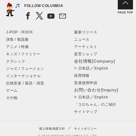
FOLLOW COLUMBIA
J-POP・ROCK
最新リリース
演歌 / 歌謡曲
ニュース
アニメ / 特撮
アーティスト
キッズ / ファミリー
直営ショップ
会社情報[Company]
クラシック
>
／
日本語
English
ジャズ / フュージョン
採用情報
インターナショナル
音源使用申請
伝統音楽 / 落語・演芸
お問い合わせ[Inquiry]
ゲーム
>
／
日本語
English
その他
「コロちゃん」のご紹介
サイトマップ
個人情報保護方針
サイトポリシー
© 2026 NIPPON COLUMBIA CO.,LTD.