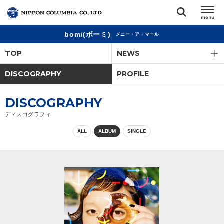
bomi(ボーミ)
メニー・ア・マール
TOP
TOP
NEWS
リリース
DISCOGRAPHY
PROFILE
閉じる
アーティスト
DISCOGRAPHY
ディスコグラフィ
ジャンル
ALL
ALBUM
SINGLE
ランキング
オーディション
直営ショップ