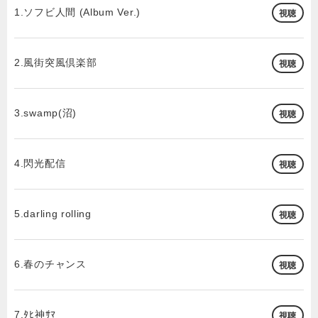
1.ソフビ人間 (Album Ver.)
視聴
2.風街突風倶楽部
視聴
3.swamp(沼)
視聴
4.閃光配信
視聴
5.darling rolling
視聴
6.春のチャンス
視聴
7.ﾀﾋ神ｻﾏ
視聴