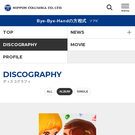
Bye-Bye-Handの方程式
ソフビ
TOP
TOP
NEWS
リリース
DISCOGRAPHY
MOVIE
閉じる
PROFILE
アーティスト
DISCOGRAPHY
ジャンル
ディスコグラフィ
ALL
ALBUM
SINGLE
ランキング
オーディション
直営ショップ