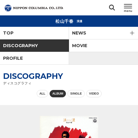
松山千春
浪漫
TOP
TOP
NEWS
リリース
DISCOGRAPHY
MOVIE
閉じる
PROFILE
アーティスト
DISCOGRAPHY
ジャンル
ディスコグラフィ
ALL
ALBUM
SINGLE
VIDEO
ランキング
オーディション
直営ショップ