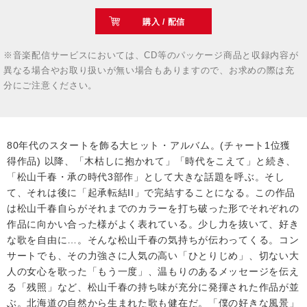
購入 / 配信
※音楽配信サービスにおいては、CD等のパッケージ商品と収録内容が
異なる場合やお取り扱いが無い場合もありますので、お求めの際は充
分にご注意ください。
80年代のスタートを飾る大ヒット・アルバム。(チャート1位獲
得作品) 以降、「木枯しに抱かれて」「時代をこえて」と続き、
「松山千春・承の時代3部作」として大きな話題を呼ぶ。そし
て、それは後に「起承転結II」で完結することになる。この作品
は松山千春自らがそれまでのカラーを打ち破った形でそれぞれの
作品に向かい合った様がよく表れている。少し力を抜いて、好き
な歌を自由に…。そんな松山千春の気持ちが伝わってくる。コン
サートでも、その力強さに人気の高い「ひとりじめ」、切ない大
人の女心を歌った「もう一度」、温もりのあるメッセージを伝え
る「残照」など、松山千春の持ち味が充分に発揮された作品が並
ぶ。北海道の自然から生まれた歌も健在だ。「僕の好きな風景」