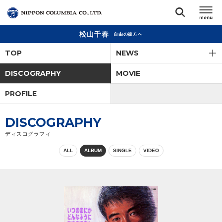
松山千春
自由の彼方へ
TOP
TOP
NEWS
リリース
DISCOGRAPHY
MOVIE
閉じる
PROFILE
アーティスト
DISCOGRAPHY
ジャンル
ディスコグラフィ
ALL
ALBUM
SINGLE
VIDEO
ランキング
オーディション
直営ショップ