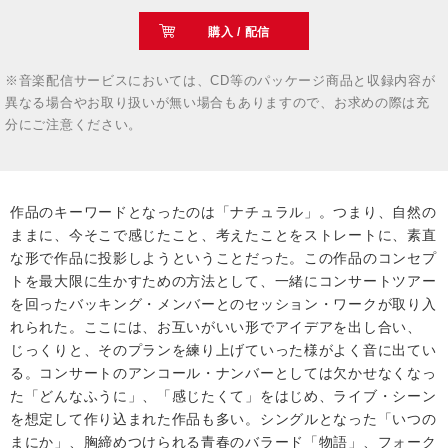
購入 / 配信
※音楽配信サービスにおいては、CD等のパッケージ商品と収録内容が
異なる場合やお取り扱いが無い場合もありますので、お求めの際は充
分にご注意ください。
作品のキーワードとなったのは「ナチュラル」。つまり、自然の
ままに、今そこで感じたこと、考えたことをストレートに、素直
な形で作品に投影しようということだった。この作品のコンセプ
トを最大限に生かすための方法として、一緒にコンサートツアー
を回ったバッキング・メンバーとのセッション・ワークが取り入
れられた。ここには、お互いがいい形でアイデアを出し合い、
じっくりと、そのプランを練り上げていった様がよく音に出てい
る。コンサートのアンコール・ナンバーとしては欠かせなくなっ
た「どんなふうに」、「感じたくて」をはじめ、ライブ・シーン
を想定して作り込まれた作品も多い。シングルとなった「いつの
まにか」、胸締めつけられる青春のバラード「物語」、フォーク