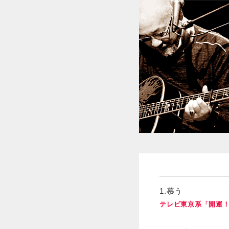
1.慕う
テレビ東京系「開運