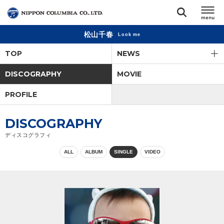
松山千春
Look me
TOP
TOP
NEWS
リリース
DISCOGRAPHY
MOVIE
閉じる
PROFILE
アーティスト
DISCOGRAPHY
ジャンル
ディスコグラフィ
ALL
ALBUM
SINGLE
VIDEO
ランキング
オーディション
直営ショップ