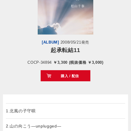
会社情報
サイトマップ
[ALBUM]
2008/05/21発売
お問い合わせ
起承転結11
COCP-34894
￥3,300 (税抜価格 ￥3,000)
閉じる
購入 / 配信
1.北風の子守唄
2.山の向こう―unplugged―