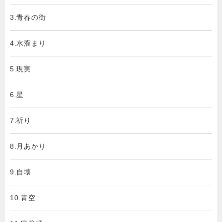
3.青春の街
4.水溜まり
5.現実
6.星
7.祈り
8.月あかり
9.自壊
10.青空