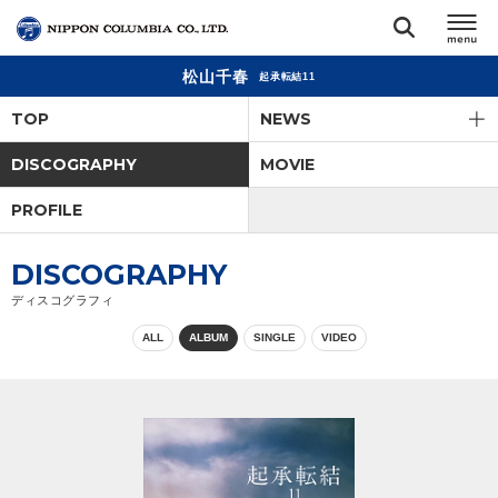
松山千春
起承転結11
TOP
TOP
NEWS
リリース
DISCOGRAPHY
MOVIE
閉じる
PROFILE
アーティスト
DISCOGRAPHY
ジャンル
ディスコグラフィ
ALL
ALBUM
SINGLE
VIDEO
ランキング
オーディション
直営ショップ