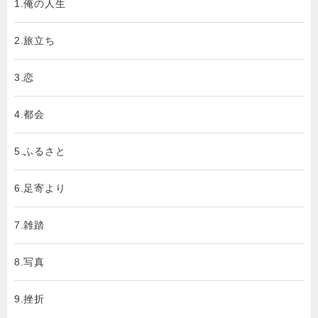
1.俺の人生
2.旅立ち
3.恋
4.都会
5.ふるさと
6.足寄より
7.雑踏
8.写真
9.挫折