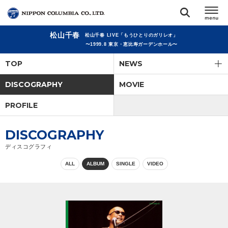
松山千春
松山千春 LIVE「もうひとりのガリレオ」
TOP
〜1999.8 東京・恵比寿ガーデンホール〜
TOP
NEWS
リリース
閉じる
DISCOGRAPHY
MOVIE
アーティスト
PROFILE
ジャンル
DISCOGRAPHY
ディスコグラフィ
ランキング
ALL
ALBUM
SINGLE
VIDEO
オーディション
直営ショップ