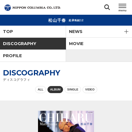
松山千春
起承転結12
TOP
TOP
NEWS
リリース
DISCOGRAPHY
MOVIE
閉じる
PROFILE
アーティスト
DISCOGRAPHY
ジャンル
ディスコグラフィ
ALL
ALBUM
SINGLE
VIDEO
ランキング
オーディション
直営ショップ