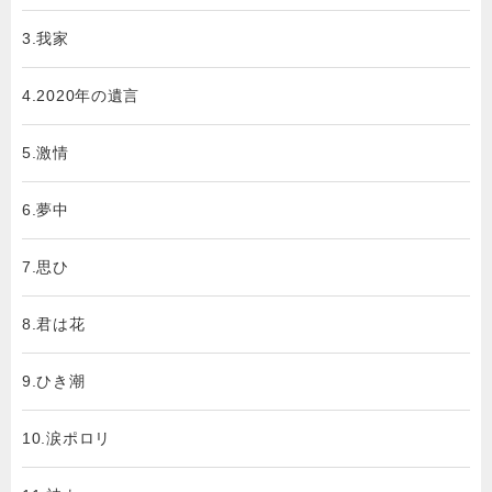
3.我家
4.2020年の遺言
5.激情
6.夢中
7.思ひ
8.君は花
9.ひき潮
10.涙ポロリ