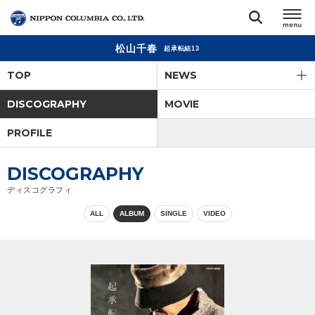
松山千春
起承転結13
TOP
TOP
NEWS
リリース
DISCOGRAPHY
MOVIE
閉じる
PROFILE
アーティスト
DISCOGRAPHY
ジャンル
ディスコグラフィ
ALL
ALBUM
SINGLE
VIDEO
ランキング
オーディション
直営ショップ