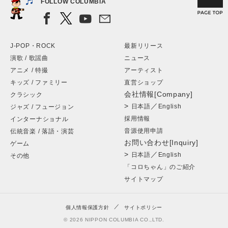
FOLLOW COLUMBIA
J-POP・ROCK
最新リリース
演歌 / 歌謡曲
ニュース
アニメ / 特撮
アーティスト
キッズ / ファミリー
直営ショップ
会社情報[Company]
クラシック
>
／
日本語
English
ジャズ / フュージョン
採用情報
インターナショナル
音源使用申請
伝統音楽 / 落語・演芸
お問い合わせ[Inquiry]
ゲーム
>
／
日本語
English
その他
「コロちゃん」のご紹介
サイトマップ
個人情報保護方針
サイトポリシー
© 2026 NIPPON COLUMBIA CO.,LTD.