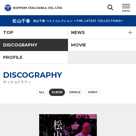
松山千春
松山千春 ベストコレクション 〜THE LATEST COLLECTIONS〜
TOP
TOP
NEWS
リリース
DISCOGRAPHY
MOVIE
閉じる
PROFILE
アーティスト
DISCOGRAPHY
ジャンル
ディスコグラフィ
ALL
ALBUM
SINGLE
VIDEO
ランキング
オーディション
直営ショップ