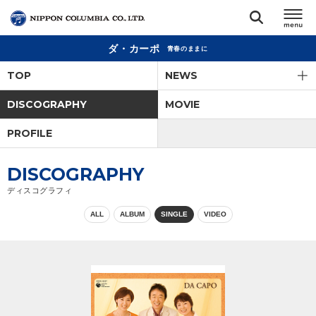
ダ・カーポ
青春のままに
TOP
TOP
NEWS
リリース
DISCOGRAPHY
MOVIE
閉じる
PROFILE
アーティスト
DISCOGRAPHY
ジャンル
ディスコグラフィ
ALL
ALBUM
SINGLE
VIDEO
ランキング
オーディション
直営ショップ