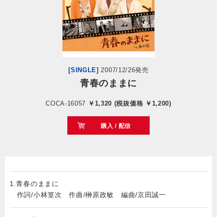
会社情報
サイトマップ
[SINGLE]
2007/12/26発売
お問い合わせ
青春のままに
COCA-16057
￥1,320 (税抜価格 ￥1,200)
閉じる
購入 / 配信
1.青春のままに
作詞/小林篁次 作曲/榊原政敏 編曲/京田誠一