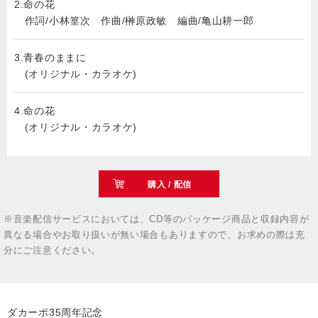
2.命の花
作詞/小林篁次 作曲/榊原政敏 編曲/亀山耕一郎
3.青春のままに
(オリジナル・カラオケ)
4.命の花
(オリジナル・カラオケ)
購入 / 配信
※音楽配信サービスにおいては、CD等のパッケージ商品と収録内容が
異なる場合やお取り扱いが無い場合もありますので、お求めの際は充
分にご注意ください。
ダカーポ35周年記念