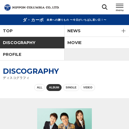
ダ・カーポ
未来への贈りもの 〜今日がいちばん若い日！〜
TOP
TOP
NEWS
リリース
DISCOGRAPHY
MOVIE
閉じる
PROFILE
アーティスト
DISCOGRAPHY
ジャンル
ディスコグラフィ
ALL
ALBUM
SINGLE
VIDEO
ランキング
オーディション
直営ショップ