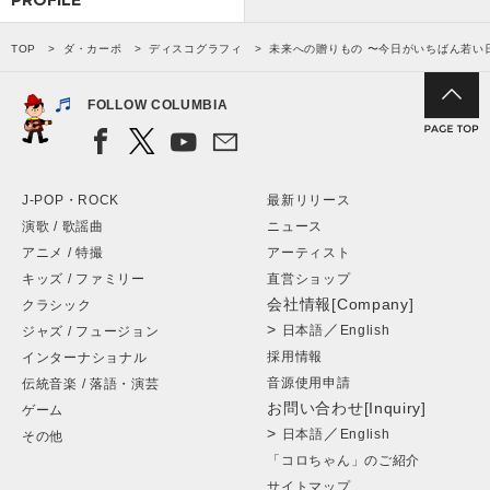
PROFILE
TOP
ダ・カーポ
ディスコグラフィ
未来への贈りもの 〜今日がいちばん若い
FOLLOW COLUMBIA
J-POP・ROCK
最新リリース
演歌 / 歌謡曲
ニュース
アニメ / 特撮
アーティスト
キッズ / ファミリー
直営ショップ
会社情報[Company]
クラシック
>
／
日本語
English
ジャズ / フュージョン
採用情報
インターナショナル
音源使用申請
伝統音楽 / 落語・演芸
お問い合わせ[Inquiry]
ゲーム
>
／
日本語
English
その他
「コロちゃん」のご紹介
サイトマップ