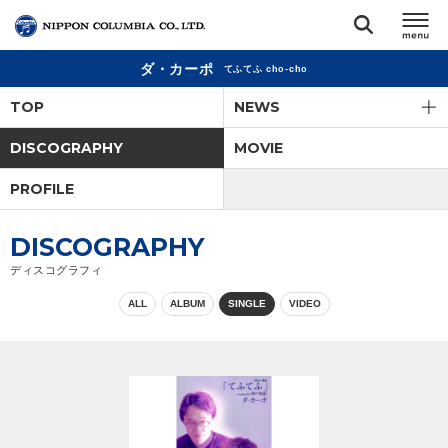
ダ・カーポ
てふてふ cho-cho
TOP
TOP
NEWS
リリース
DISCOGRAPHY
MOVIE
閉じる
PROFILE
アーティスト
DISCOGRAPHY
ジャンル
ディスコグラフィ
ALL
ALBUM
SINGLE
VIDEO
ランキング
オーディション
直営ショップ