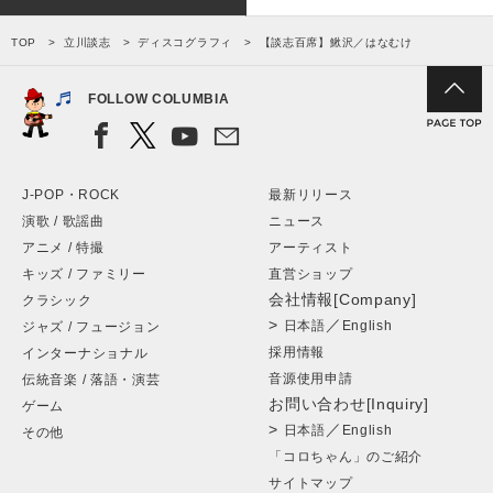
TOP
立川談志
ディスコグラフィ
【談志百席】鰍沢／はなむけ
FOLLOW COLUMBIA
J-POP・ROCK
最新リリース
演歌 / 歌謡曲
ニュース
アニメ / 特撮
アーティスト
キッズ / ファミリー
直営ショップ
会社情報[Company]
クラシック
>
／
日本語
English
ジャズ / フュージョン
採用情報
インターナショナル
音源使用申請
伝統音楽 / 落語・演芸
お問い合わせ[Inquiry]
ゲーム
>
／
日本語
English
その他
「コロちゃん」のご紹介
サイトマップ