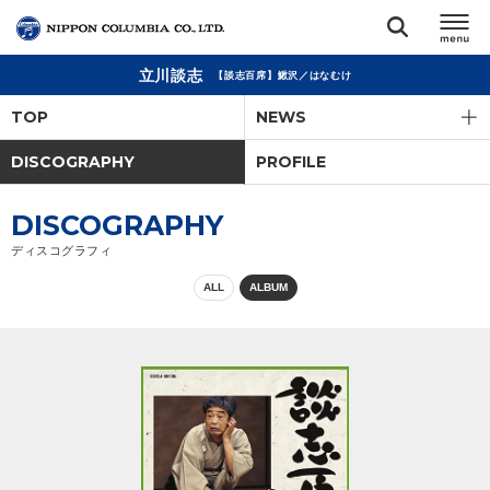
立川談志
【談志百席】鰍沢／はなむけ
TOP
TOP
NEWS
リリース
DISCOGRAPHY
PROFILE
閉じる
アーティスト
DISCOGRAPHY
ディスコグラフィ
ジャンル
ALL
ALBUM
ランキング
オーディション
直営ショップ