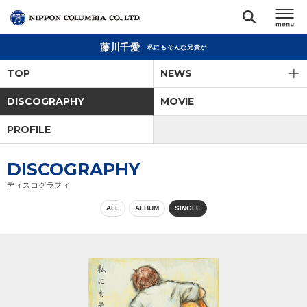
藤川千愛
私にもそんな兄貴が
TOP
TOP
NEWS
リリース
DISCOGRAPHY
MOVIE
閉じる
PROFILE
アーティスト
DISCOGRAPHY
ジャンル
ディスコグラフィ
ALL
ALBUM
SINGLE
ランキング
オーディション
直営ショップ