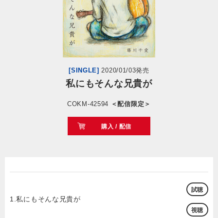
会社情報
サイトマップ
[SINGLE]
2020/01/03発売
お問い合わせ
私にもそんな兄貴が
COKM-42594
＜配信限定＞
閉じる
購入 / 配信
試聴
1.私にもそんな兄貴が
視聴