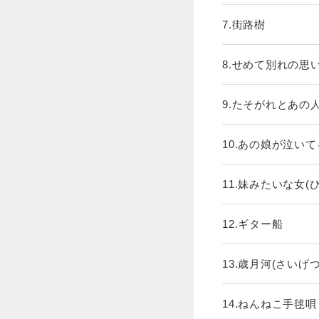
7.街路樹
8.せめて別れの思
9.たそがれとあの
10.あの娘が泣い
11.妹みたいな女(
12.ギター船
13.歳月河(さいげ
14.ねんねこ手毬唄