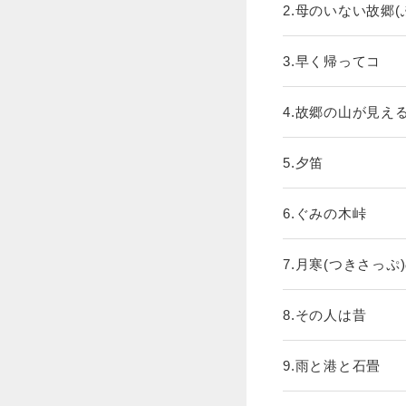
2.母のいない故郷(
3.早く帰ってコ
4.故郷の山が見え
5.夕笛
6.ぐみの木峠
7.月寒(つきさっぷ
8.その人は昔
9.雨と港と石畳