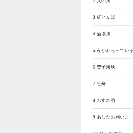
2.女の川
3.紅とんぼ
4.酒場川
5.夜がわらってい
6.豊予海峡
7.笹舟
8.わすれ宿
9.あなたお願いよ