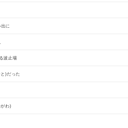
い出に
人
てる波止場
ひと)だった
つがわ)