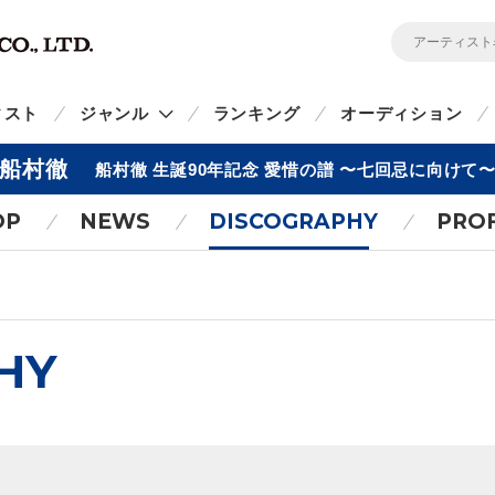
ィスト
ジャンル
ランキング
オーディション
船村徹
船村徹 生誕90年記念 愛惜の譜 〜七回忌に向けて
OP
NEWS
DISCOGRAPHY
PROF
HY