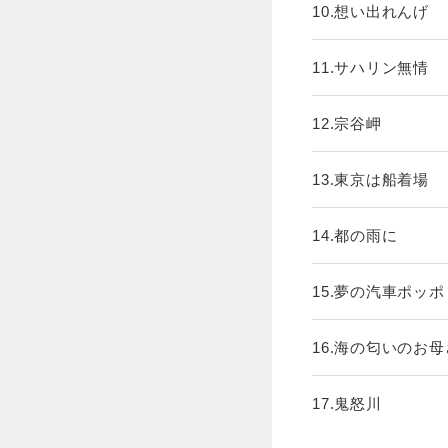
10.想い出れんげ
11.サハリン無情
12.宗谷岬
13.東京は船着場
14.都の雨に
15.夢の汽車ポッポ
16.海の匂いのお
17.鬼怒川