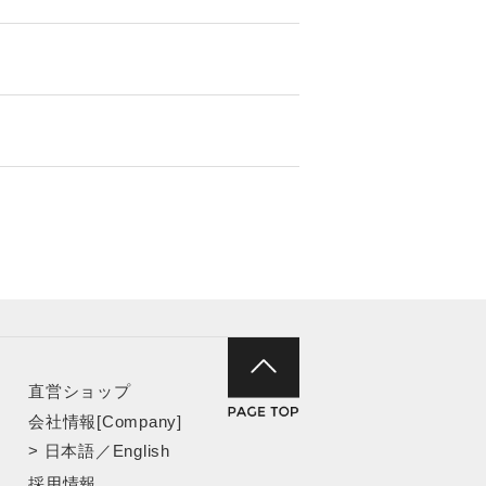
直営ショップ
会社情報[Company]
>
日本語
／
English
採用情報