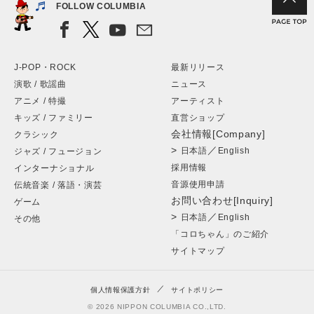
FOLLOW COLUMBIA
J-POP・ROCK
最新リリース
演歌 / 歌謡曲
ニュース
アニメ / 特撮
アーティスト
キッズ / ファミリー
直営ショップ
会社情報[Company]
クラシック
>
／
日本語
English
ジャズ / フュージョン
採用情報
インターナショナル
音源使用申請
伝統音楽 / 落語・演芸
お問い合わせ[Inquiry]
ゲーム
>
／
日本語
English
その他
「コロちゃん」のご紹介
サイトマップ
個人情報保護方針
サイトポリシー
© 2026 NIPPON COLUMBIA CO.,LTD.