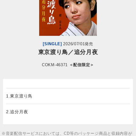
会社情報
サイトマップ
[SINGLE]
2026/07/01発売
お問い合わせ
東京渡り鳥／追分月夜
COKM-46371
＜配信限定＞
閉じる
1.東京渡り鳥
2.追分月夜
※音楽配信サービスにおいては、CD等のパッケージ商品と収録内容が