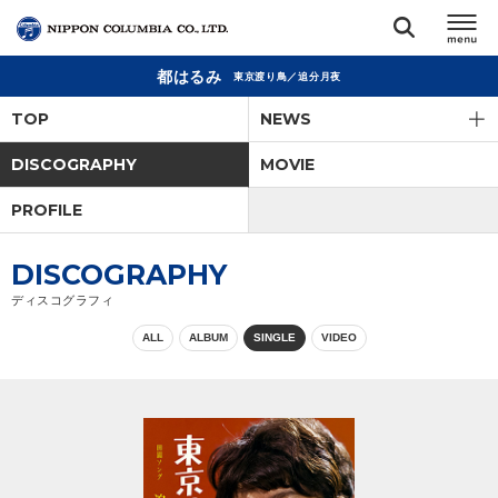
都はるみ
東京渡り鳥／追分月夜
TOP
TOP
NEWS
リリース
DISCOGRAPHY
MOVIE
閉じる
PROFILE
アーティスト
DISCOGRAPHY
ジャンル
ディスコグラフィ
ALL
ALBUM
SINGLE
VIDEO
ランキング
オーディション
直営ショップ