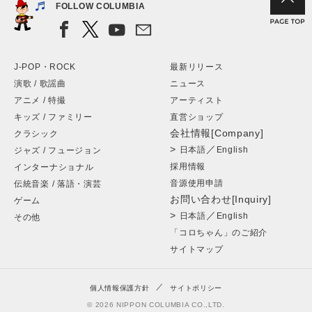
FOLLOW COLUMBIA
J-POP・ROCK
最新リリース
演歌 / 歌謡曲
ニュース
アニメ / 特撮
アーティスト
キッズ / ファミリー
直営ショップ
会社情報[Company]
クラシック
>
／
日本語
English
ジャズ / フュージョン
採用情報
インターナショナル
音源使用申請
伝統音楽 / 落語・演芸
お問い合わせ[Inquiry]
ゲーム
>
／
日本語
English
その他
「コロちゃん」のご紹介
サイトマップ
個人情報保護方針
サイトポリシー
© 2026 NIPPON COLUMBIA CO.,LTD.