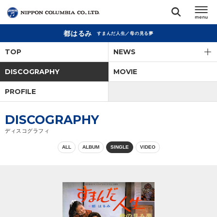
都はるみ
すまんだ人生／母の見る夢
TOP
TOP
NEWS
リリース
DISCOGRAPHY
MOVIE
閉じる
PROFILE
アーティスト
DISCOGRAPHY
ジャンル
ディスコグラフィ
ALL
ALBUM
SINGLE
VIDEO
ランキング
オーディション
直営ショップ