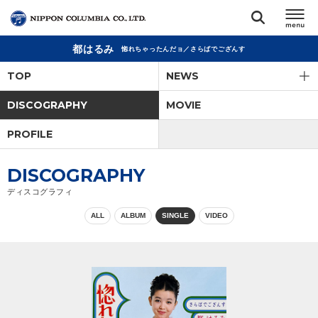
都はるみ
惚れちゃったんだョ／さらばでござんす
TOP
TOP
NEWS
リリース
DISCOGRAPHY
MOVIE
閉じる
PROFILE
アーティスト
DISCOGRAPHY
ジャンル
ディスコグラフィ
ALL
ALBUM
SINGLE
VIDEO
ランキング
オーディション
直営ショップ