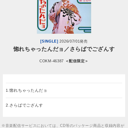
会社情報
サイトマップ
[SINGLE]
2026/07/01発売
お問い合わせ
惚れちゃったんだョ／さらばでござんす
COKM-46387
＜配信限定＞
閉じる
1.惚れちゃったんだョ
2.さらばでござんす
※音楽配信サービスにおいては、CD等のパッケージ商品と収録内容が