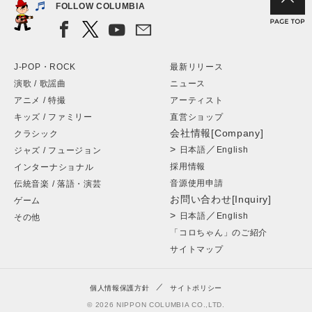
FOLLOW COLUMBIA
J-POP・ROCK
最新リリース
演歌 / 歌謡曲
ニュース
アニメ / 特撮
アーティスト
キッズ / ファミリー
直営ショップ
会社情報[Company]
クラシック
>
／
日本語
English
ジャズ / フュージョン
採用情報
インターナショナル
音源使用申請
伝統音楽 / 落語・演芸
お問い合わせ[Inquiry]
ゲーム
>
／
日本語
English
その他
「コロちゃん」のご紹介
サイトマップ
個人情報保護方針
サイトポリシー
© 2026 NIPPON COLUMBIA CO.,LTD.