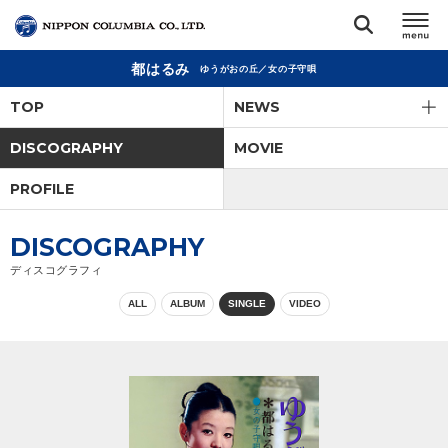
都はるみ
ゆうがおの丘／女の子守唄
TOP
TOP
NEWS
リリース
DISCOGRAPHY
MOVIE
閉じる
PROFILE
アーティスト
DISCOGRAPHY
ジャンル
ディスコグラフィ
ALL
ALBUM
SINGLE
VIDEO
ランキング
オーディション
直営ショップ