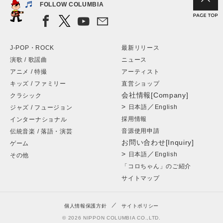
FOLLOW COLUMBIA
J-POP・ROCK
最新リリース
演歌 / 歌謡曲
ニュース
アニメ / 特撮
アーティスト
キッズ / ファミリー
直営ショップ
会社情報[Company]
クラシック
>
／
日本語
English
ジャズ / フュージョン
採用情報
インターナショナル
音源使用申請
伝統音楽 / 落語・演芸
お問い合わせ[Inquiry]
ゲーム
>
／
日本語
English
その他
「コロちゃん」のご紹介
サイトマップ
個人情報保護方針
サイトポリシー
© 2026 NIPPON COLUMBIA CO.,LTD.