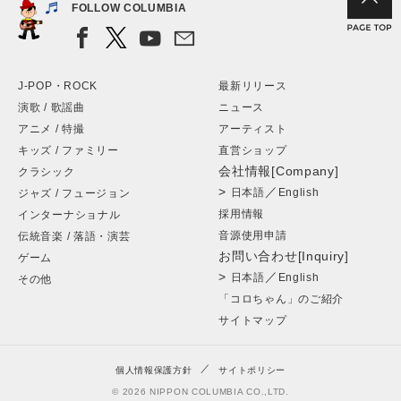
FOLLOW COLUMBIA
J-POP・ROCK
最新リリース
演歌 / 歌謡曲
ニュース
アニメ / 特撮
アーティスト
キッズ / ファミリー
直営ショップ
会社情報[Company]
クラシック
>
／
日本語
English
ジャズ / フュージョン
採用情報
インターナショナル
音源使用申請
伝統音楽 / 落語・演芸
お問い合わせ[Inquiry]
ゲーム
>
／
日本語
English
その他
「コロちゃん」のご紹介
サイトマップ
個人情報保護方針
サイトポリシー
© 2026 NIPPON COLUMBIA CO.,LTD.