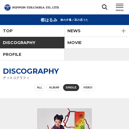
都はるみ
旅の夕暮／花の恋うた
TOP
TOP
NEWS
リリース
DISCOGRAPHY
MOVIE
閉じる
PROFILE
アーティスト
DISCOGRAPHY
ジャンル
ディスコグラフィ
ALL
ALBUM
SINGLE
VIDEO
ランキング
オーディション
直営ショップ