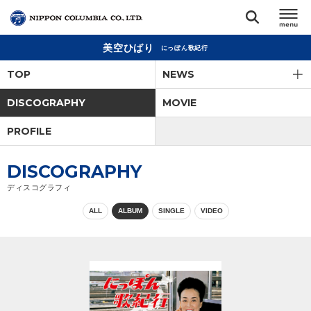
美空ひばり
にっぽん歌紀行
TOP
TOP
NEWS
リリース
DISCOGRAPHY
MOVIE
閉じる
PROFILE
アーティスト
DISCOGRAPHY
ジャンル
ディスコグラフィ
ALL
ALBUM
SINGLE
VIDEO
ランキング
オーディション
直営ショップ