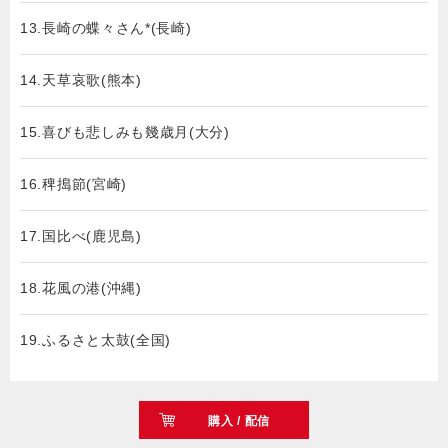
13.長崎の蝶々さん*(長崎)
14.天草哀歌(熊本)
15.喜びも悲しみも幾歳月(大分)
16.稗搗節(宮崎)
17.国比べ(鹿児島)
18.花風の港(沖縄)
19.ふるさと太鼓(全国)
購入 / 配信