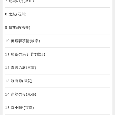
7.荒城の月(富山)
8.太鼓(石川)
9.越前岬(福井)
10.奥飛騨慕情(岐阜)
11.尾張の馬子唄*(愛知)
12.真珠の涙(三重)
13.淡海節(滋賀)
14.岸壁の母(京都)
15.京小唄*(京都)