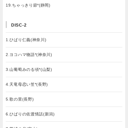
19.ちゃっきり節*(静岡)
DISC-2
1.ひばり仁義(神奈川)
2.ヨコハマ物語*(神奈川)
3.山葡萄みのる頃*(山梨)
4.天竜母恋い笠*(長野)
5.歌の里(長野)
6.ひばりの佐渡情話(新潟)