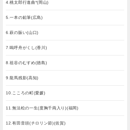
4.桃太郎行進曲*(岡山)
5.一本の鉛筆(広島)
6.萩の賑い(山口)
7.嗚呼舟がくし(香川)
8.祖谷のむすめ(徳島)
9.龍馬残影(高知)
10.こころの町(愛媛)
11.無法松の一生(度胸千両入り)(福岡)
12.有田音頭(チロリン節)(佐賀)