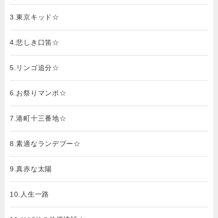
3.東京キッド☆
4.悲しき口笛☆
5.リンゴ追分☆
6.お祭りマンボ☆
7.港町十三番地☆
8.素適なランデブー☆
9.真赤な太陽
10.人生一路