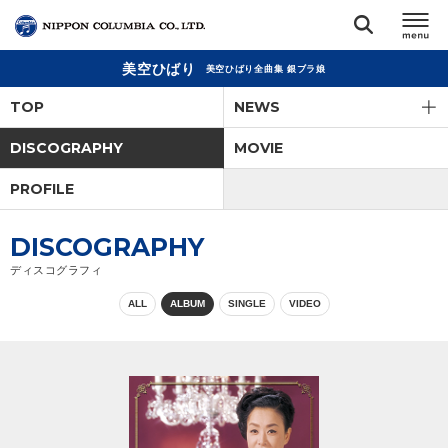
美空ひばり
美空ひばり全曲集 銀ブラ娘
TOP
TOP
NEWS
リリース
DISCOGRAPHY
MOVIE
閉じる
PROFILE
アーティスト
DISCOGRAPHY
ジャンル
ディスコグラフィ
ALL
ALBUM
SINGLE
VIDEO
ランキング
オーディション
直営ショップ