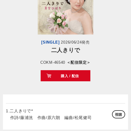
会社情報
サイトマップ
[SINGLE]
2026/06/24発売
お問い合わせ
二人きりで
COKM-46540
＜配信限定＞
閉じる
購入 / 配信
1.二人きりで*
視聴
作詩/藤浦洸 作曲/原六朗 編曲/松尾健司