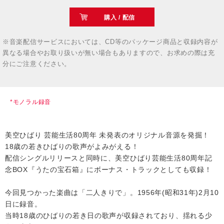
購入 / 配信
※音楽配信サービスにおいては、CD等のパッケージ商品と収録内容が
異なる場合やお取り扱いが無い場合もありますので、お求めの際は充
分にご注意ください。
*モノラル録音
美空ひばり 芸能生活80周年 未発表のオリジナル音源を発掘！
18歳の若きひばりの歌声がよみがえる！
配信シングルリリースと同時に、美空ひばり芸能生活80周年記
念BOX『うたの宝石箱』にボーナス・トラックとしても収録！
今回見つかった楽曲は「二人きりで」。1956年(昭和31年)2月10
日に録音。
当時18歳のひばりの若き日の歌声が収録されており、揺れる少