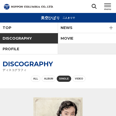
美空ひばり
二人きりで
TOP
TOP
NEWS
リリース
DISCOGRAPHY
MOVIE
閉じる
PROFILE
アーティスト
DISCOGRAPHY
ジャンル
ディスコグラフィ
ALL
ALBUM
SINGLE
VIDEO
ランキング
オーディション
直営ショップ